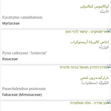
أوكالبتوس كمالدولي
الآسِيَّة
Eucalyptus camaldulensis
Myrtaceae
إجاص كاليريانا أريستوكرات
الوَرْدِيَّة
Pyrus calleryana ‘Aristocrat’
Rosaceae
باراركيدندرون مُنحنٍ
البُقُولِيَّة (سنطاوات)
Pararchidendron pruinosum
Fabaceae (Mimosaceae)