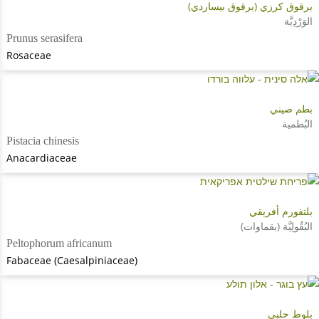
برقوق كرزي (برقوق بيساردي)
الوَرْدِيَّة
Prunus serasifera
Rosaceae
بطم صيني
البُطمية
Pistacia chinesis
Anacardiaceae
بلتفورم أفريقي
البُقُولِيَّة (بقماوات)
Peltophorum africanum
Fabaceae (Caesalpiniaceae)
بلوط حلبي