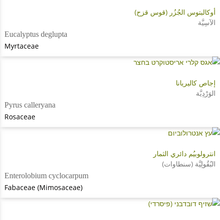
أوكالبتوس الجُزُر (قوس قزح)
الآسِيَّة
Eucalyptus deglupta
Myrtaceae
إجاص كاليريانا
الوَرْدِيَّة
Pyrus calleryana
Rosaceae
انترولوبيُم دائري الثمار
البُقُولِيَّة (سنطاوات)
Enterolobium cyclocarpum
Fabaceae (Mimosaceae)