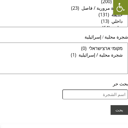
Open toolbar
شجرة محلية / إسرائيلية
بحث حر