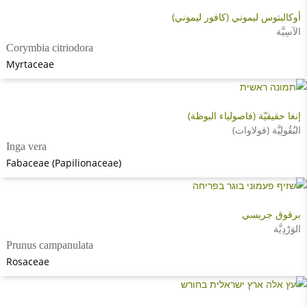
أوكالبتوس ليموني (كافور ليموني)
الآسِيَّة
Corymbia citriodora
Myrtaceae
إنغا حقيقيّة (فاصولياء البوظة)
البُقُولِيَّة (فولاوات)
Inga vera
Fabaceae (Papilionaceae)
برقوق جريسي
الوَرْدِيَّة
Prunus campanulata
Rosaceae