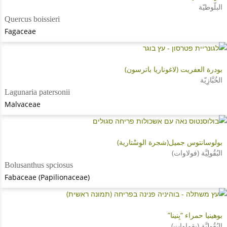
البلّوطيّة
Quercus boissieri
Fagaceae
بودرة العفريت (لاغوناريا باترسون)
الخُبَّازِيّة
Lagunaria patersonii
Malvaceae
بولوسانتوس جميل(شجرة الوِسْتارية)
البُقُولِيَّة (فولاوات)
Bolusanthus spciosus
Fabaceae (Papilionaceae)
بوهينيا حمراء “بِنينا”
البُقُولِيَّة (بقماوات)