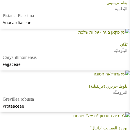
بطم تربنتيني
البُطمية
Pistacia Plaestina
Anacardiaceae
بَقّان
البلّوطيّة
Carya illinoinensis
Fagaceae
بلوط حريري (غريفيلية)
البروطيَّة
Grevillea robusta
Proteaceae
بودرة العفريت “دانيال”