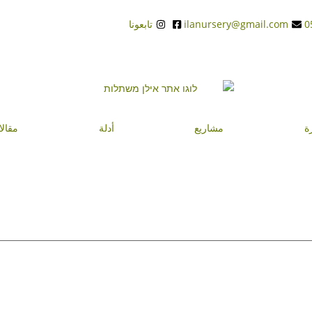
ilanursery@gmail.com
تابعونا
ة
مشاريع
أدلة
مقال