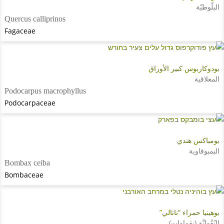
البلّوطيّة
Quercus calliprinos
Fagaceae
بودوكاربوس كبير الأوراق
المعلاقية
Podocarpus macrophyllus
Podocarpaceae
بومباكس هندي
البمبوقاوية
Bombax ceiba
Bombaceae
بوهينيا حمراء “ناتالي”
البُقُولِيَّة (بقماوات)