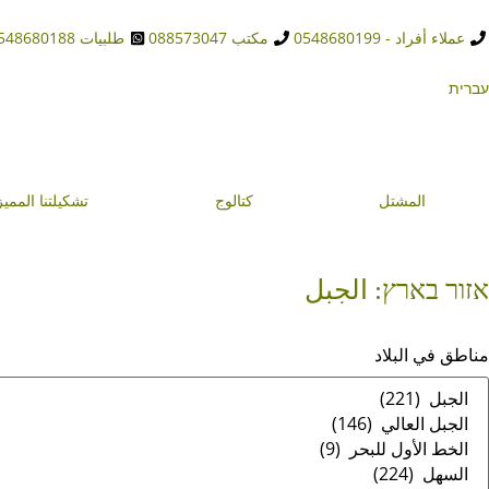
عملاء أفراد - 0548680199
مكتب 088573047
طلبيات 0548680188
עברית
المشتل
كتالوج
تشكيلتنا المميز
אזור בארץ: الجبل
مناطق في البلاد