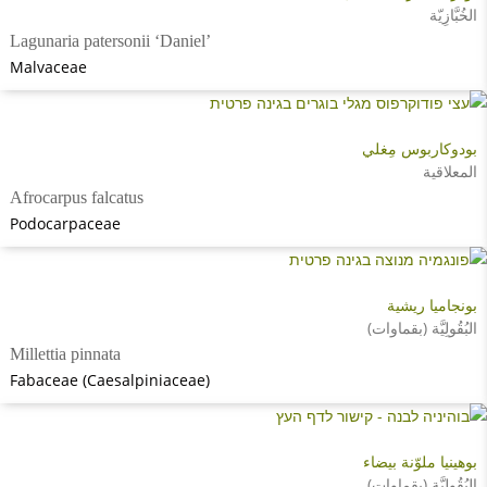
الخُبَّازِيّة
Lagunaria patersonii ‘Daniel’
Malvaceae
بودوكاربوس مِغلي
المعلاقية
Afrocarpus falcatus
Podocarpaceae
بونجاميا ريشية
البُقُولِيَّة (بقماوات)
Millettia pinnata
Fabaceae (Caesalpiniaceae)
بوهينيا ملوّنة بيضاء
البُقُولِيَّة (بقماوات)