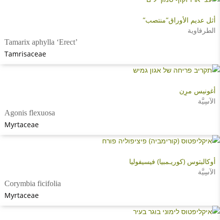
أثل عديم الأوراق”منتصب”
الطرفاوية
Tamarix aphylla ‘Erect’
Tamrisaceae
أغونيس مرِن
الآسِيَّة
Agonis flexuosa
Myrtaceae
أوكالبتوس (كوريـمبيا) فيسيفوليا
الآسِيَّة
Corymbia ficifolia
Myrtaceae