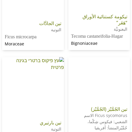
نائية الأوراق
تين الجادَّات
التوتية
Tecoma castaneifoli
Ficus microcarpa
Bignoniaceae
Moraceae
 (الجُمَّيْز)
Ficus sycomorus الاسم
كوس شِكْما،
تين بارتيري
أ: أفريقيا
التوتية