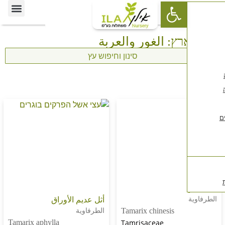
Open toolbar
من زاوية فنية
تواصل معنا
تشكيلتنا المميزة
רץ: الغور والعربة
סינון וחיפוש עץ
أثل عديم الأوراق
الطرفاوية
Tamarix chinesis
Tamarix aphylla
Tamrisaceae