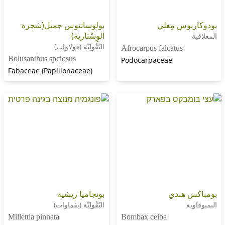
س مِغلي
بولوسانتوس جميل(شجرة
الوِسْتارية)
البُقُولِيَّة (فولاوات)
Afrocarpus falcatus
Bolusanthus spciosus
Podocarpaceae
Fabaceae (Papilionaceae)
هندي
بونجاميا ريشية
البُقُولِيَّة (بقماوات)
Millettia pinnata
Bombax ceiba