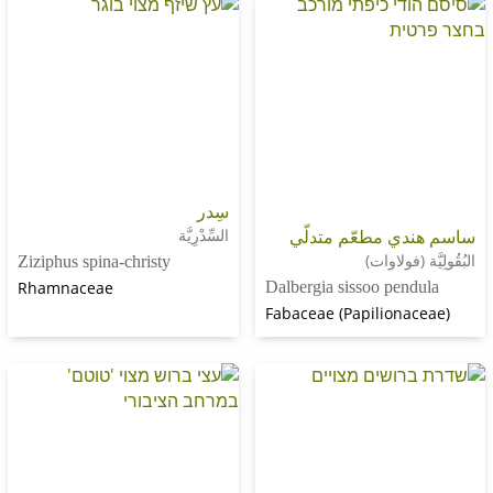
سِدر
ي مطعّم متدلّي
السِّدْرِيَّة
(فولاوات)
Ziziphus spina-christy
Rhamnaceae
Dalbergia sissoo pe
Fabaceae (Papilion