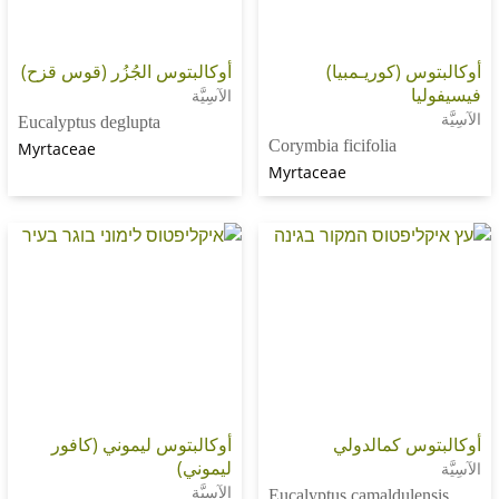
(كوريـمبيا)
أوكالبتوس الجُزُر (قوس قزح)
الآسِيَّة
Eucalyptus deglupta
Corymbia ficifolia
Myrtaceae
Myrtaceae
 كمالدولي
أوكالبتوس ليموني (كافور
ليموني)
الآسِيَّة
Eucalyptus camaldul