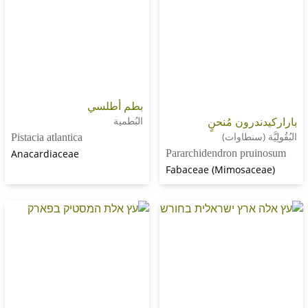
بطم أطلسي
رون مُنحنٍ
البُطمية
 (سنطاوات)
Pistacia atlantica
Anacardiaceae
Pararchidendron pr
Fabaceae (Mimosac