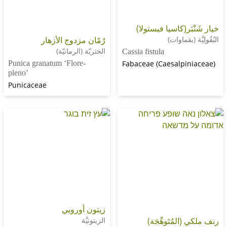
َر(كاسيا فيستولا)
(بقماوات)
رُمّان مزدوج الأزهار
الخثريّة (الرمانيّة)
Cassia fistula
Punica granatum ‘Flore-
Fabaceae (Caesalpi
pleno’
Punicaceae
زيتون أوروبي
لمُتَوهِّجَة)
الزيتونيَّة