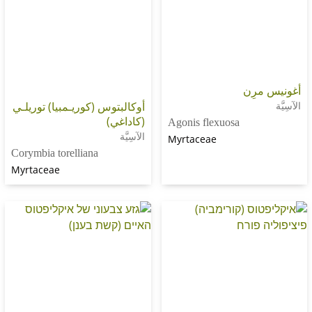
رِن
أوكالبتوس (كوريـمبيا) توريلـي
(كاداغي)
Agonis flexuosa
الآسِيَّة
Myrtaceae
Corymbia torelliana
Myrtaceae