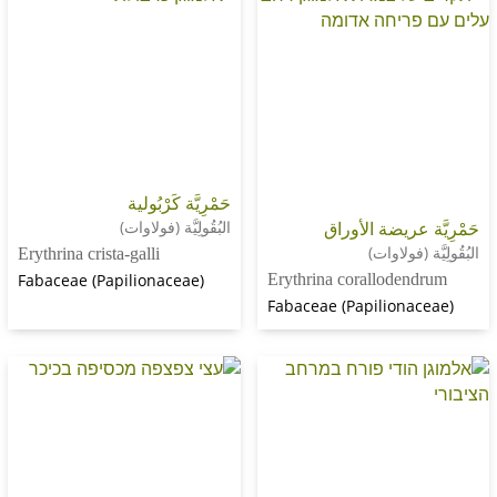
حَمْرِيَّة كَرْبُولية
عريضة الأوراق
البُقُولِيَّة (فولاوات)
(فولاوات)
Erythrina crista-galli
Fabaceae (Papilionaceae)
Erythrina corallode
Fabaceae (Papilion