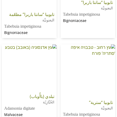
نتا باربرا”
تابوبيا “سانتا باربرا” مطعّمة
Tabebuia impetigino
البغنونيَّة
Bignoniaceae
Tabebuia impetiginosa
Bignoniaceae
تبلدي (باأُوباب)
ترية”
الخُبَّازِيّة
Adansonia digitate
Malvaceae
Tabebuia impetigino