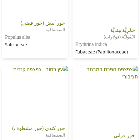
حور أبيض (حور فضي)
يَّة
الصفصافية
(فولاوات)
Populus alba
Salicaceae
Erythrina indica
Fabaceae (Papilion
حور كندي (حور مشطوف)
ي
الصفصافية