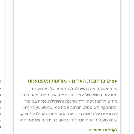
עצים ברחובות הערים – מודעות ומקצוענות
ה
איתי אשל מ'אילן משתלות', במאמר על מקצוענות
ע
ומודעות בנושא של עצי רחוב יפים ואיכותיים. מהבסיס –
ב
מה שותלים איפה, דרך ההכנה והשתילה, וכלה בטיפול
ב
ובתחזוקה השוטפת. הכתוב פונה למי שנוטע עץ בגינתו,
מ
לאחראים על הנושא ברשויות המקומיות, ואפילו למחוקק,
ה
שעם מעט מודעות יוכל לסייע לסביבה ירוקה ומזמנת יותר
מ
ב
לקריאת המאמר »