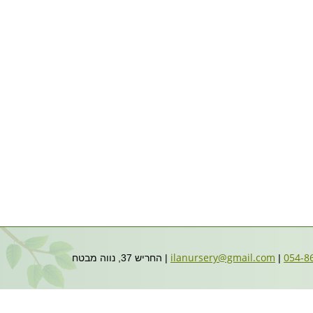
ilanursery@gmail.com
|
| החריש 37, נווה מבטח