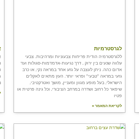
לגרסטרמיות
א
ללגרסטרמיה הודית פריחות צבעוניות ומרהיבות. צבעי
א
עלווה שנעים בין ירוק , דרך נגיעות-אדמדמות-סגולות ועד
ח
אדום כהה. ניתן לעצבה על גזע אחד במראה נקי, או כרב
ו
גזעי במראה "טבעי" ופראי יותר. העץ מתאים לאקלים
מ
הישראלי, בעל מופע מגוון ומעניין, מושך ואטרקטיבי,
נ
שיפאר כל רחוב ושדרה במרחב הציבורי, וכל גינה פרטית או
ל
פטיו
לקריאת המאמר »