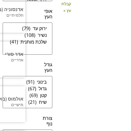
קבלת
אדנסוניה (ב
עץ »
אופי
חלמיתיים
העץ
אדר סורי
אדריים
גודל
העץ
אולמוס (בוק
מישיים
צורת
נוף