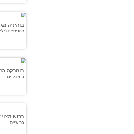
בוהיניה מגו
קטניתיים (כליל
בומבקס הוד
בומבקיים
ברוש מצוי '
ברושיים