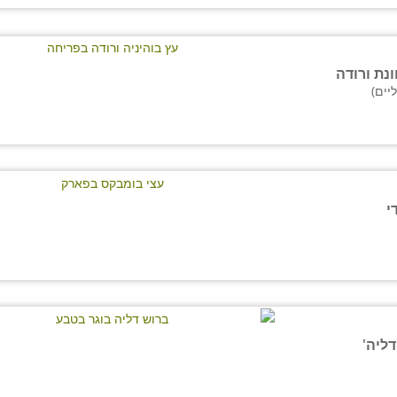
ונת ורודה
יים)
י
דליה'