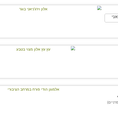
אני
רניים)