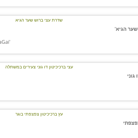
שער הגיא'
aGai'
 גוני
צפצפתי