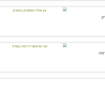
ק
רמה