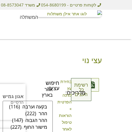
לקוחות פרטיים - 054-8680199
משרד 08-8573047
המשתלה
עצי נוי
בחירת
חיפוש
רשימת
עצים:
עץ
אזור
כל
מדריכים:
העצים
בארץ
לגינה
אגון גמיש
הפרטית
הדסיים
»
הוראות
טיפול
לאחר