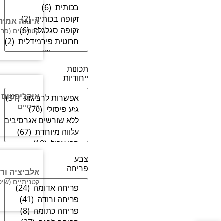
אינגה אמית
קטניתיים (פרפ
תכונות
ייחודיות
איקליפטוס 
הדסיים
צבע
פריחה
אלביציה ור
קטניתיים (שיט