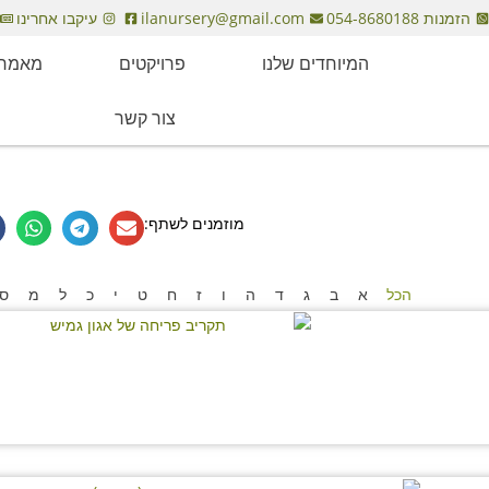
הזמנות 054-8680188
ilanursery@gmail.com
עיקבו אחרינו
קטלוג
המיוחדים שלנו
פרויקטים
מאמרי
צור קשר
מוזמנים לשתף:
הכל
א
ב
ג
ד
ה
ו
ז
ח
ט
י
כ
ל
מ
ס