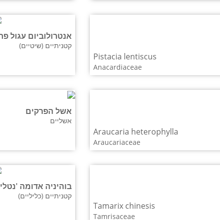
אנטרולוביום עגול פרי
קטניתיים (שיטיים)
Pistacia lentiscus
Anacardiaceae
אשל הפרקים
אשליים
Araucaria heterophylla
Araucariaceae
בוהיניה אדומה 'נטלי'
קטניתיים (כליליים)
Tamarix chinesis
Tamrisaceae