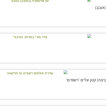
אובב)
יצה) קטן עלים 'רשפים'