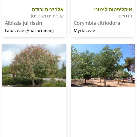
אלביציה ורודה
ס לימוני
קטניתיים (שיטיים)
Albizzia julirissin
Corymbia citriod
Fabaceae (Anacardieae)
Myrtaceae