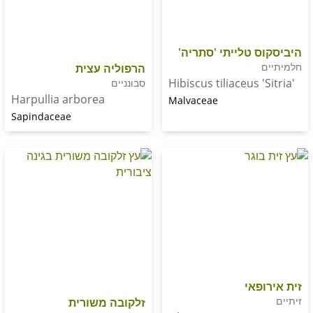
 טלייתי 'סתריה'
הרפוליה עצית
Hibiscus tiliaceus 
סבונניים
Harpullia arborea
Malvaceae
Sapindaceae
אי
זלקובה משורית