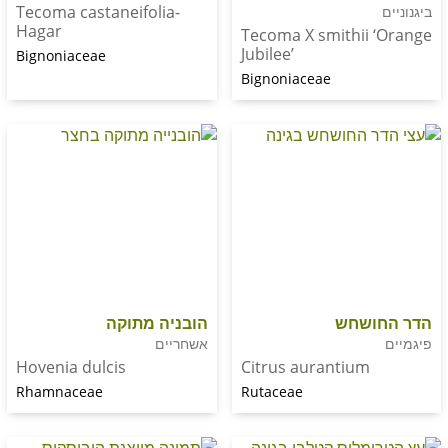
Tecoma castaneifolia-
Hagar
Tecoma X smithii
Jubilee’
Bignoniaceae
Bignoniaceae
שחש
הובניה מתוקה
אשחריים
Hovenia dulcis
Citrus aurantium
Rhamnaceae
Rutaceae