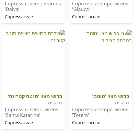
Cupressus sempervirens
Cupressus sempe
‘Dalya’
'Glauca'
Cupressaceae
Cupressaceae
י 'טוטם'
ברוש מצוי 'סנטה קטרינה'
ברושיים
Cupressus semprvirens
Cupressus sempe
'Santa Katarina'
'Totem'
Cupressaceae
Cupressaceae