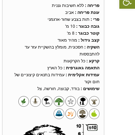
פריחה :
ללא חשיבות גננית
עונת פריחה :
אביב
פרי :
תות בצבע שחור-ארגמני
גובה כבוגר :
10 מ'
קוטר כבוגר :
8 מ'
קצב גידול :
מהיר מאוד
השקיה :
חסכונית, מומלץ בהשקיית עזר עד
להתבססות
קרקע :
כל הקרקעות
התאמה גאוגרפית :
כל הארץ
עמידות אקלימית :
עמידות בתנאים קיצוניים של
חום וקור
שימושים :
בודד, קבוצה, חורשה, צל