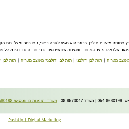
פחותה משל תות לבן. כבוגר הוא מגיע לגובה בינוני, נופו רחב ומצל. תת הז
וח שלו אינו מהיר במיוחד, וצמיחת שורשיו מעודנת יותר. הוא דו ביתי, כלומר
מעוצב מטריה
|
תות לבן 'דולבני'
|
תות לבן 'דולבני' מעוצב מטריה
|
תות לבן 'ע
משרד- הזמנות בוואטסאפ 054-8680188
08- |
PushUp | Digital Marketing