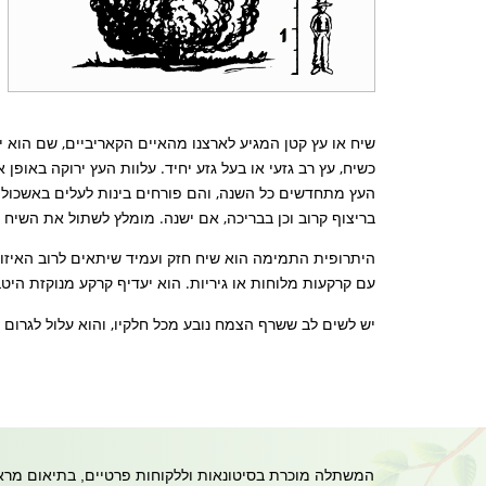
שיח או עץ קטן המגיע לארצנו מהאיים הקאריביים, שם הוא ירו
כשיח, עץ רב גזעי או בעל גזע יחיד. עלוות העץ ירוקה באופ
העץ מתחדשים כל השנה, והם פורחים בינות לעלים באשכולות
בריצוף קרוב וכן בבריכה, אם ישנה. מומלץ לשתול את השיח 
היתרופית התמימה הוא שיח חזק ועמיד שיתאים לרוב האיזור
עם קרקעות מלוחות או גיריות. הוא יעדיף קרקע מנוקזת היט
יש לשים לב ששרף הצמח נובע מכל חלקיו, והוא עלול לגרום לצ
המשתלה מוכרת בסיטונאות וללקוחות פרטיים, בתיאום מראש- 054-8680199 | משרד 8573047