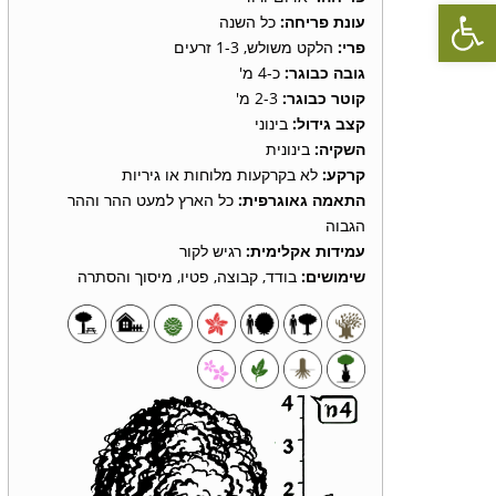
פתח סרגל נגישות
עונת פריחה:
כל השנה
פרי:
הלקט משולש, 1-3 זרעים
גובה כבוגר:
כ-4 מ'
קוטר כבוגר:
2-3 מ'
קצב גידול:
בינוני
השקיה:
בינונית
קרקע:
לא בקרקעות מלוחות או גיריות
התאמה גאוגרפית:
כל הארץ למעט ההר וההר
הגבוה
עמידות אקלימית:
רגיש לקור
שימושים:
בודד, קבוצה, פטיו, מיסוך והסתרה