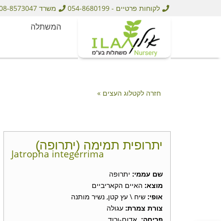
לקוחות פרטיים - 054-8680199
משרד 08-8573047
המשתלה
חזרה לקטלוג העצים »
יתרופית תמימה (יתרופה)
Jatropha integerrima
שם עממי
:
יתרופה
מוצא:
האיים הקאריביים
אופי:
שיח \ עץ קטן, נשיר מותנה
צורת צמרת:
עגולה
פריחה:
אדום-ורוד