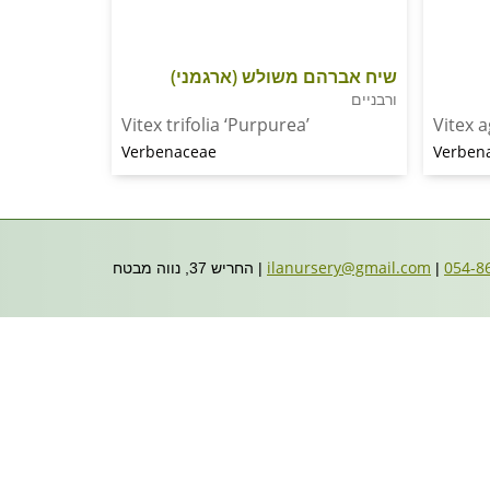
שיח אברהם משולש (ארגמני)
ורבניים
Vitex trifolia ‘Purpurea’
Vitex 
Verbenaceae
Verben
ilanursery@gmail.com
|
| החריש 37, נווה מבטח