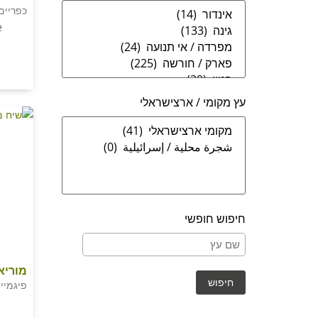
כפריים
e
עץ מקומי / ארצישראלי
חיפוש חופשי
מוריא
פיגמיי