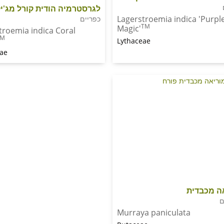
לגרסטרמיה הודית קורל מג'י
Lagerstroemia indica 'Purpl
כפריים
TM
Magic'
troemia indica Coral
TM
Lythaceae
eae
ה מכבדית
ם
Murraya paniculata