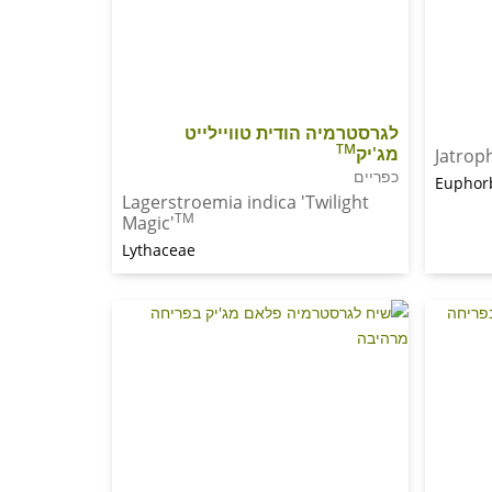
לגרסטרמיה הודית טוויילייט
TM
מג'יק
Jatrop
כפריים
Euphor
Lagerstroemia indica 'Twilight
TM
Magic'
Lythaceae