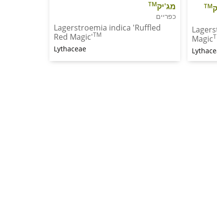
TM
מג'יק
TM
ק
כפריים
Lagerstroemia indica 'Ruffled
Lagers
TM
Red Magic'
Magic
Lythaceae
Lythac