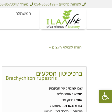
לקוחות פרטיים - 054-8680199
משרד 08-8573047
המשתלה
חזרה לקטלוג העצים »
ברכיכיטון הסלעים
Brachychiton rupestris
שם עממי :
עץ הבקבוק
פתח סרגל נגישות
מוצא :
אוסטרליה
אופי :
ירוק עד
צורת צמרת :
מעוגלת
פריחה :
ורדרד דמוי פעמון