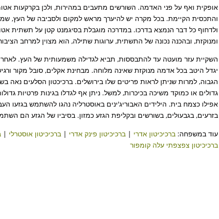
אופקית ואף על פני האדמה. השורשים מתעבים במהירות, ולכן בקרקעות אטו
ולדחוף כל דבר הנמצא בדרכו. במדרכה מוגבלת בסיגמנט קטן על תשתית אטו
ומנוקזת, ובהכנה נכונה של התשתית, ערוגות שתילה, הוא מצוין למרחב הציבורי
השקיית עזר מועטה עד להתבססות, תביא לגדילה משמעותית של העץ. לאחר מכ
יגדל היטב בכל אדמה מנוקזת שאינה מלוחה. מבחינת אקלים, סובל מקור ורגי
הגבוה, למרות שניתן לראות פריטים שלו בירושלים. ברכיכטון הסלעים נאה ב
גדולים או כמוקד משיכה בכיכרות, למשל. ניתן אף לגדלו בגינות פרטיות גדו
אפילו כצמח בית. הילידים האבוריג'ינים באוסטרליה נהגו להשתמש בגזעו הע
בזרעים, בגבעולים, בשורשים ובקליפת הגזע כמזון. בסיביו של הגזע הם השתמש
עוד במשפחה:
ברכיכיטון אדרי
|
ברכיכיטון פינק אדרי
|
ברכיכיטון אוסטרלי
|
ב
ברכיכיטון צפצפתי עלה קומפור