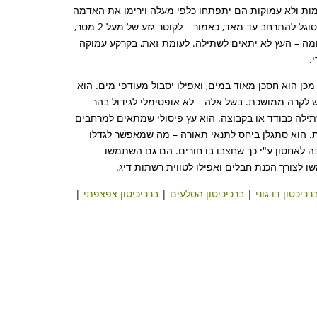
מות ולא עמוקות הם יתפתחו כלפי מעלה וירימו את האדמה
והתכסית הקיימת. בכל מקרה יש להיערך מראש למקום ולסביבה של העץ, שמסוגל להתרחב עד מאד, כאמור – לקוטר גזע של מעל 2 מטר,
מה – העץ לא יתאים לשתילה. לעומת זאת, בקרקע עמוקה
.
ן הוא חסכן מאוד במים, ואפילו יסבול מעודפי מים. הוא
ש לקרה ממושכת. בשל אלה – לא אופטימלי לגידול בהר
שתילה כבודד או בקבוצה. הוא עץ פיסולי שמתאים למרחבים
לות. הוא סתגלן ביחס לתנאי תאורה – מה שמאפשר לגדלו
בה לאחסון ע"י כך שחצבו בו חורים. הם גם השתמשו
ו לצורך הכנת חבלים ואפילו לטווית רשתות דיג.
רכיכטון דו גוני
|
ברכיכיטון הסלעים
|
ברכיכיטון צפצפתי
|