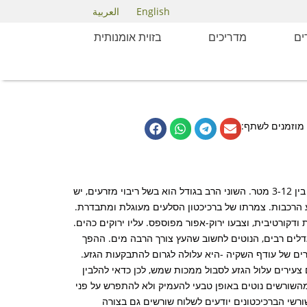
English
العربية
ם
מדריכים
בזוית אומנותית
מוזמנים לשתף:
באוסטרליה, מקום מוצאו, העץ מגיע לגבהים של 8-25 מטרים ולקוטר נוף הנע בין 3-12 מטר. השוני הרב בגודל הוא בשל ריבוי מזרעים, יש
ע הרכבות. צמרתו של ברכיכטון הסלעים מעוגלת ומתבדרת.
ודקורטיבית, וצבעו ירוק-אפור מפוספס. עליו ירוקים כהים.
מגדלים רבים, הנוטים לחשוב שהעץ צורך הרבה מים. ההפך
ים של עודף השקיה -היא עלולה לגרום להתבקעות הגזע.
ם צעירים עלול הגזע לסבול ממכות שמש, לכן כדאי להלבין
השורשים נוטים באופן טבעי להעמיק ולא להתפרש על פני
ורשי הברכיכטונים יודעים לשלוח שורשים גם בצורה