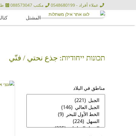
عملاء أفراد - 0548680199
مكتب 088573047
طلبيا
المشتل
كتال
תכונות ייחודיות: جذع نحتي / فنّي
مناطق في البلاد