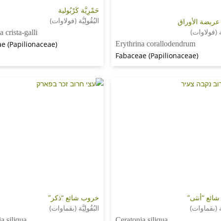
حَمْرِيَّة كَرْبُولية
البُقُولِيَّة (فولاوات)
ّة عريضة الأوراق
يَّة (فولاوات)
a crista-galli
e (Papilionaceae)
Erythrina corallodendrum
Fabaceae (Papilionaceae)
ائع “أنثى”
خروب شائع “ذكر”
يَّة (بقماوات)
البُقُولِيَّة (بقماوات)
a siliqua
Ceratonia siliqua