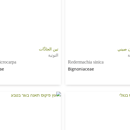
ن صيني
تين الجادَّات
ة
التوتية
icrocarpa
Redermachia sinica
ae
Bignoniaceae