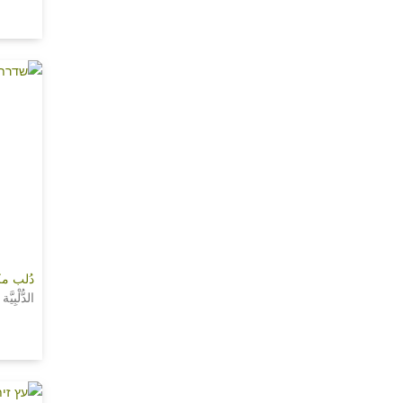
دُلب م
الدُّلْبِيَّة