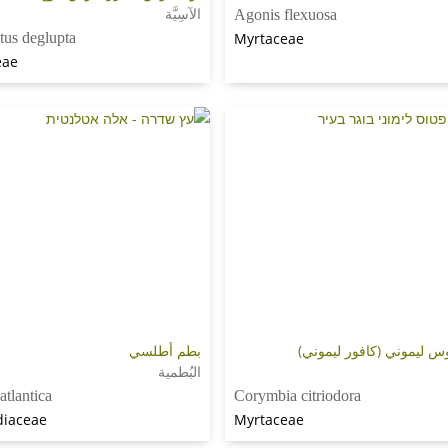
الآسِيَّة
Agonis flexuosa
tus deglupta
Myrtaceae
eae
وس ليموني (كافور ليموني)
بطم أطلسي
البُطمية
 atlantica
Corymbia citriodora
diaceae
Myrtaceae