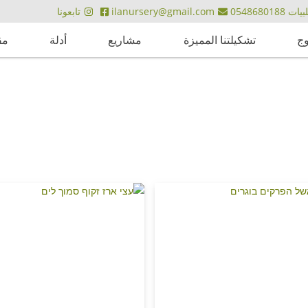
ت 0548680188
ilanursery@gmail.com
تابعونا
وج
تشكيلتنا المميزة
مشاريع
أدلة
مق