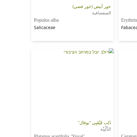
حور أبيض (حور فضي)
الصفصافية
Populus alba
Erythrin
Salicaceae
Fabacea
دُلب قَيْقَبِي “يوفال”
الدُّلْبِيَّة
Platanus acerifolia ‘Yuval’
Ceratoni