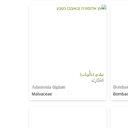
تبلدي (باأُوباب)
الخُبَّازِيّة
Adansonia digitate
Bombax
Malvaceae
Bomba