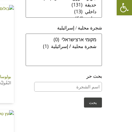
Open toolbar
شجرة محلية / إسرائيلية
بولوسان
بحث حر
البُقُولِ