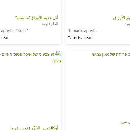
م الأوراق
أثل عديم الأوراق”منتصب”
ية
الطرفاوية
 aphylla ‘Erect’
Tamarix aphylla
aceae
Tamrisaceae
 مرِن
أوكالبتوس الجُزُر (قوس قزح)