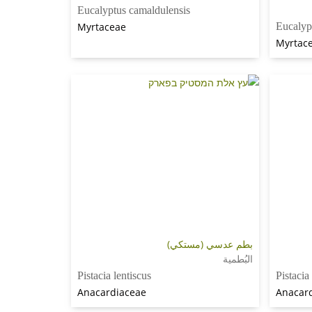
Eucalyptus camaldulensis
Myrtaceae
Eucalyp
Myrtac
بطم عدسي (مستكي)
البُطمية
Pistacia lentiscus
Pistacia
Anacardiaceae
Anacar