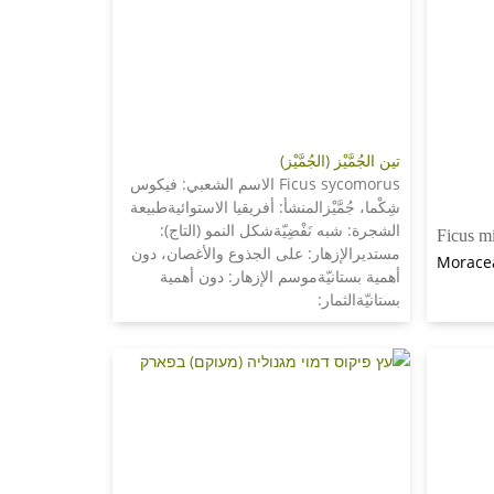
تين الجُمَّيْز (الجُمَّيْز)
Ficus sycomorus الاسم الشعبي: فيكوس
شِكْما، جُمَّيْزالمنشأ: أفريقيا الاستوائيةطبيعة
الشجرة: شبه نَفْضِيّةشكل النمو (التاج):
Ficus m
مستديرالإزهار: على الجذوع والأغصان، دون
Morace
أهمية بستانيّةموسم الإزهار: دون أهمية
بستانيّةالثمار: