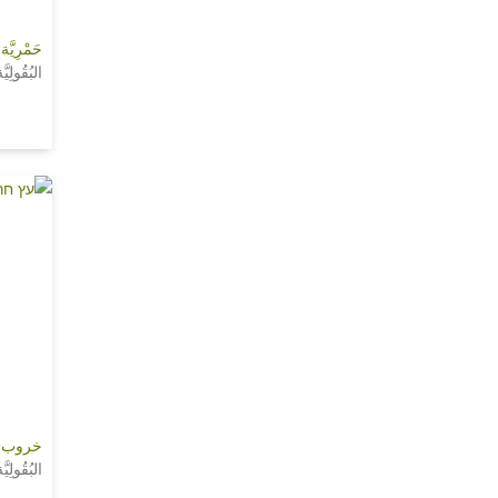
حَمْرِيَ
البُقُولِ
خروب ش
البُقُولِ