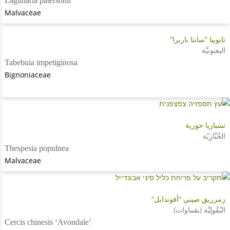
Lagunaria patersonii
Malvaceae
تابوبيا “سانتا باربرا”
البغنونيَّة
Tabebuia impetiginosa
Bignoniaceae
تسبازيا حورية
الخُبَّازِيّة
Thespesia populnea
Malvaceae
زمزريق صيني “أفوندايل”
البُقُولِيَّة (بقماوات)
Cercis chinesis ‘Avondale’