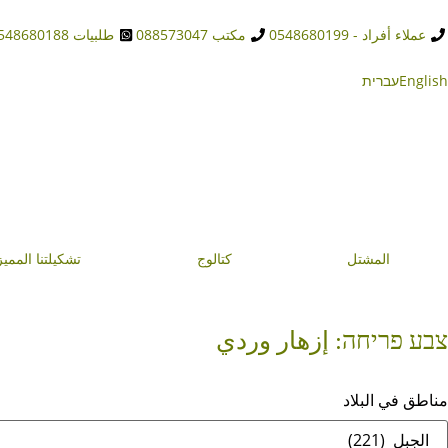
عملاء أفراد - 0548680199
مكتب 088573047
طلبيات 0548680188
English
עברית
المشتل
كتالوج
تشكيلتنا المميز
צבע פריחה: إزهار وردي
مناطق في البلاد