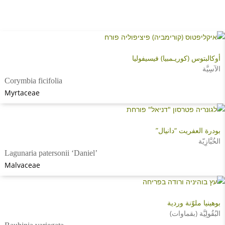
أوكالبتوس (كوريـمبيا) فيسيفوليا
الآسِيَّة
Corymbia ficifolia
Myrtaceae
بودرة العفريت “دانيال”
الخُبَّازِيّة
Lagunaria patersonii ‘Daniel’
Malvaceae
بوهينيا ملوّنة وردية
البُقُولِيَّة (بقماوات)