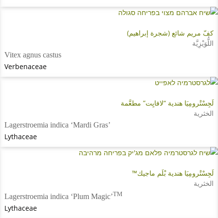
كفّ مريم شائع (شجرة إبراهيم)
اللُّوَيْزِيَّة
Vitex agnus castus
Verbenaceae
لَجِسْتْرومِيَا هندية “لافايِت” مطعَّمة
الخثرية
Lagerstroemia indica ‘Mardi Gras’
Lythaceae
لَجِسْتْرومِيَا هندية بْلَم ماجيك™
الخثرية
TM
Lagerstroemia indica ‘Plum Magic’
Lythaceae