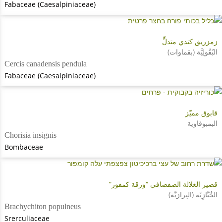
Fabaceae (Caesalpiniaceae)
زمزريق كندي متدلٍّ
البُقُولِيَّة (بقماوات)
Cercis canadensis pendula
Fabaceae (Caesalpiniaceae)
قابوق مميّز
البمبوقاوية
Chorisia insignis
Bombaceae
قصير الغلالة الصفصافي “ورقة كمفور”
الخُبَّازِيّة (البِرازيَّة)
Brachychiton populneus
Srerculiaceae