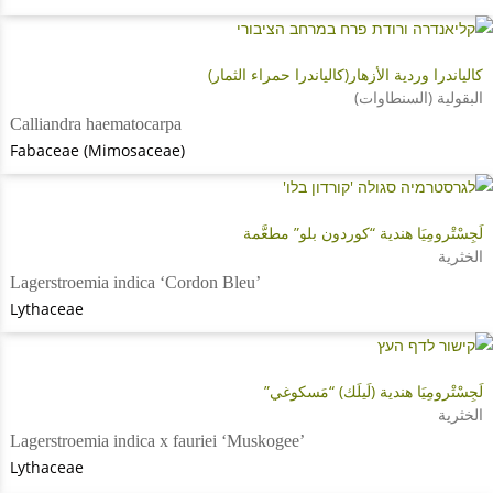
كالياندرا وردية الأزهار(كالياندرا حمراء الثمار)
البقولية (السنطاوات)
Calliandra haematocarpa
Fabaceae (Mimosaceae)
لَجِسْتْرومِيَا هندية “كوردون بلو” مطعَّمة
الخثرية
Lagerstroemia indica ‘Cordon Bleu’
Lythaceae
لَجِسْتْرومِيَا هندية (لَيلَك) “مَسكوغي”
الخثرية
Lagerstroemia indica x fauriei ‘Muskogee’
Lythaceae