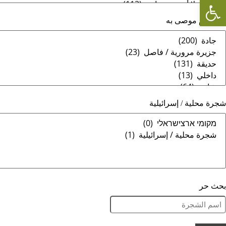
Open toolbar
استخدام موصى به
شجرة محلية / إسرائيلية
بحث حر