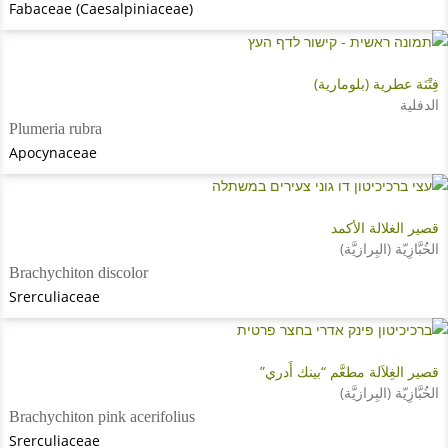
Fabaceae (Caesalpiniaceae)
فِتْنَة عطرية (بلومارية)
الدفلية
Plumeria rubra
Apocynaceae
قصير الغلالة الأكمد
الخُبَّازِيّة (البِرازيَّة)
Brachychiton discolor
Srerculiaceae
قصير الغِلاَلة مطعَّم “بينك أَدري”
الخُبَّازِيّة (البِرازيَّة)
Brachychiton pink acerifolius
Srerculiaceae