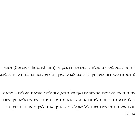
(Cercis canadensis) שמקורו בדרום מרכז ארצות הברית, בעיקר באזורים המיוערים של אוקלהומה וטקסס. הוא הובא לארץ בהצלחה וכמו אחיו המקומי (Cercis siliquastrum) מפגין
ל ומאוזן שלרוב שווה ברוחבו לגובהו. הוא נוטה להתפתח כעץ חד-גזעי, אך ניתן גם לגדלו כעץ רב-גזעי. מדובר בזן דל תרמילים,
צפופים על הענפים החשופים ואף על הגזע, עוד לפני הופעת העלים – מראה
רגיש למים עומדים או מליחות גבוהה. הוא מתפקד היטב בשמש מלאה אך שורד
יחה והעלים המרשים, של כליל אוקלהומה הופך אותו לעץ מועדף בפרויקטים
בוה.