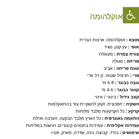
פתח סרגל נגישות
כליל אוקלהומה
מוצא :
אוקלהומה, ארצות הברית
אופי :
עץ קטן, נשיר
צורת צמרת :
מעוגלת
פריחה :
סגולה
עונת פריחה :
אביב
פרי :
תרמיל שטוח. זן דל פרי
גובה כבוגר :
6-8 מ'
קוטר כבוגר :
4-6 מ'
קצב גידול :
בינוני / איטי
השקיה :
חסכונית, זקוק להשקיית עזר בהתאקלמות
קרקע :
כל הקרקעות מלבד מלוחות
התאמה גאוגרפית :
כל הארץ מלבד הבקעה, הערבה ואילת
עמידות אקלימית :
עמידות בתנאים קיצוניים, רגישות במליחות
שימושים :
בודד, קבוצה, גינה, שדרה, פארק, פטיו