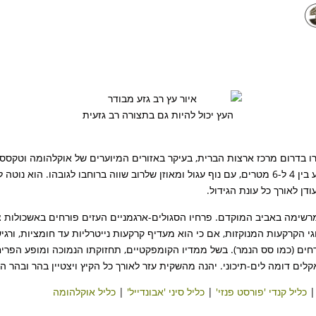
העץ יכול להיות גם בתצורה רב גזעית
התאמה גבוהה לאקלים ים-תיכוני. העץ נמוך יותר מקרובו הים-תיכוני, וגובהו נע בין 4 ל-6 מטרים, עם נוף עגו
דן לאורך כל עונת הגידול.
המרשימה באביב המוקדם. פרחיו הסגולים-ארגמניים העזים פורחים באשכולות 
וגי הקרקעות המנוקזות, אם כי הוא מעדיף קרקעות נייטרליות עד חומציות, ו
קדחים (כמו סס הנמר). בשל ממדיו הקומפקטיים, תחזוקתו הנמוכה ומופע הפר
אקלים דומה לים-תיכוני. יהנה מהשקית עזר לאורך כל הקיץ ויצטיין בהר ובהר הג
כליל קנדי 'פורסט פנזי'
|
כליל סיני 'אבונדייל'
|
כליל אוקלהומה