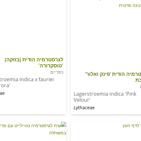
לגרסטרמיה הודית (בזוקה)
'טוסקרורה'
כפריים
רמיה הודית ‘פינק ואלור’
troemia indica x fauriei
ת
rora'
eae
Lagerstroemia indica 'Pink
Velour'
Lythaceae