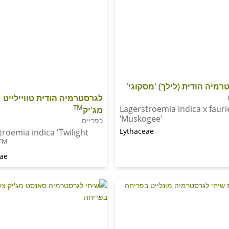
רמיה הודית (לילך) 'מסקוגי'
לגרסטרמיה הודית טוויילייט
TM
Lagerstroemia indica x fauri
מג'יק
‘Muskogee'
כפריים
Lythaceae
troemia indica 'Twilight
TM
eae