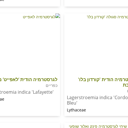
רמיה הודית 'קורדון בלו'
לגרסטרמיה הודית ‘לאפייט’ 
ת
כפריים
troemia indica 'Lafayette'
Lagerstroemia indica 'Cord
eae
Bleu'
Lythaceae