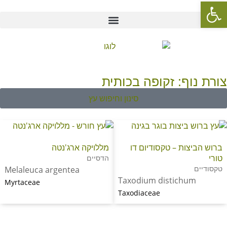
פתח סרגל נגישות
צורת נוף: זקופה בכותית
סינון וחיפוש עץ
ברוש הביצות – טקסודיום דו
מללויקה ארג'נטה
טורי
הדסיים
טקסודיים
Melaleuca argentea
Taxodium distichum
Myrtaceae
Taxodiaceae