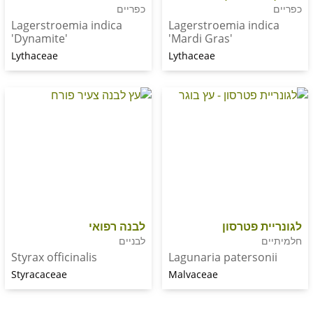
כפריים
Lagerstroemia indica
Lagerstroemia in
'Dynamite'
'Mardi Gras'
Lythaceae
Lythaceae
 פטרסון
לבנה רפואי
לבניים
Styrax officinalis
Lagunaria paters
Styracaceae
Malvaceae