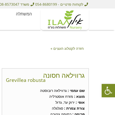
לקוחות פרטיים - 054-8680199
משרד 08-8573047
המשתלה
חזרה לקטלוג העצים »
גרווילאה חסונה
Grevillea robusta
פתח סרגל נגישות
שם עממי
:
גרווילאה רובוסטה
מוצא
:
מזרח אוסטרליה
אופי
:
ירוק עד, גדול
צורת צמרת
:
סגלגלה
פריחה
:
כתומה צהובה