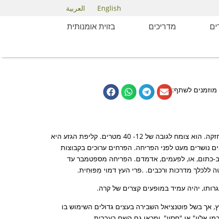
English
العربية
ם
מדריכים
בזוית אומנותית
מוזמנים לשתף:
עץ הגרוויליאה החסונה הוא ירוק, מהיר צימוח, בעל גזע מרכזי ובקרה אמירית חזקה. הוא צומח לגובה של 12- 40 מטרים. קליפת הגזע היא
ם מנוצים, בעלי 11 עד 31 עלעלים. עלים רבים נושרים מעט לפני הפריחה. הפרחים ערוכים בקבוצות
ך כלל בגוון צהבהב-כתום, או, לפעמים, אדמדם. הפריחה מספטמבר עד
לכלך מדרכות ורכבים. .פרי העץ דמוי מַפּוּחִית.
רותו, יהיה עמיד במופעים קצרים של קרה.
ץ, אך בשל פוטנציאל השבירה בעצים גדולים השימוש בו