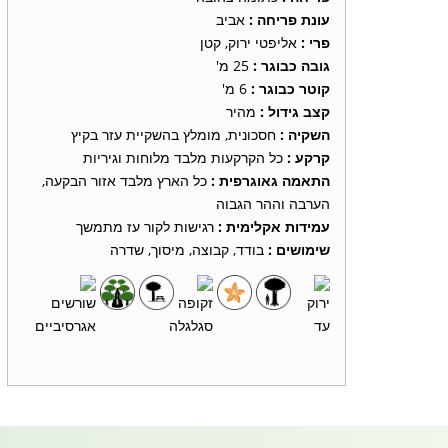
עונת פריחה
:
אביב
פרי
:
אליפטי ירוק, קטן
גובה כבוגר
:
25 מ'
קוטר כבוגר
:
6 מ'
קצב גידול
:
מהיר
השקיה
:
חסכונית, מומלץ בהשקיית עזר בקיץ
קרקע
:
כל הקרקעות מלבד מלוחות וגיריות
התאמה גאוגרפית
:
כל הארץ מלבד אזור הבקעה,
הערבה וההר הגבוה
עמידות אקלימית
:
רגישות לקור עז מתמשך
שימושים
:
בודד, קבוצה, מיסוך, שדרה