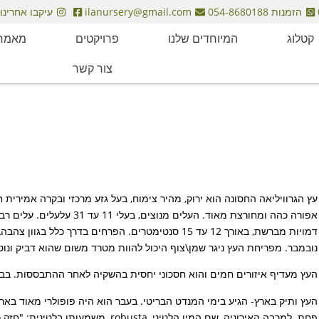
הזמנות 054-8680188
ilanursery@gmail.com
עיקבו אחרינו
קטלוג
המיוחדים שלנו
פרויקטים
מאמרי
צור קשר
אפורה כהה ומחורצת מאוד. העלי
דמויות מברשת, באורך 12 עד 15 סנטימטרים. הפרחים בדר
נובמבר. מפריחת העץ ניגר שמן\צוף היכול להוות מטרד משום שהוא דביק ונוטה ל
העץ מעדיף איזורים חמים והוא חסכוני יחסית בהשקיה לאחר ההתבססות. בבג
העץ ותיק בארץ- הגיע בימי המנדט הבריטי. בעבר הוא היה פופולרי מאוד באר
פחת. למרבה האירוניה, שם המין הלטיני, robusta, משמעותו בלטינית: "חזק כמו אלון" או "חסון", ומכאן גם השם בעברית.