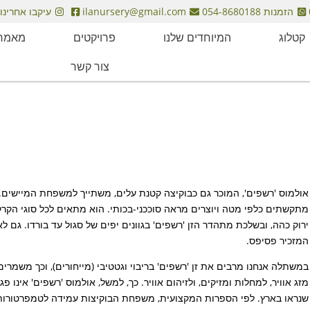
הזמנות 054-8680188
ilanursery@gmail.com
עיקבו אחרינו
קטלוג
המיוחדים שלנו
פרויקטים
מאמרי
צור קשר
אולמוס 'רשפים', המוכר גם כבוקיצה קטנת עלים, משתייך למשפחת המיישים. העץ
מתקשתים כלפי מטה ויוצרים מראה סוככני-בכותי. הוא מתאים לכל סוגי הקרק
ירוק כהה, ובשלכת מתהדר הזן 'רשפים' בגוונים יפים של סגול עד בורדו. גם 
המזכיר פסיפס.
במשתלה אנחנו מרבים את זן 'רשפים' בריבוי וגטטיבי (מייחורים), וכך משמרים
מזג אוויר, למחלות ומזיקים, ולזיהום אוויר. כך, למשל, אולמוס 'רשפים' אינו
שנראו בארץ. לפי הספרות המקצועית, משפחת הבוקיצות עמידה לטמפרטורות נמ