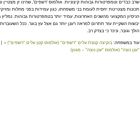
שרב כבדים וטמפרטורות גבוהות קיצוניות. אולמוס 'רשפים', שהינו זן מצטיין 
תכונות מצטיינות יחסית לעומת בני משפחתו, כגון עמידות בפני מחלות ומזיקי
הניסיון המקצועי מהשנים האחרונות, עמיד יותר בטמפרטורות גבוהות. נמליץ ב
יבשות השקיית עזר תתרום למראה רענן יותר גם אצל עץ בוגר. ככל השעוברות 
הולך וגובר, וניכר כי בצדק רב.
עוד במשפחה:
בוקיצה קטנת עלים "רשפים" (אולמוס קטן עלים "רשפים") »
|
"ענן נוצה" (אולמוס "ענן נוצה" – מגוון)