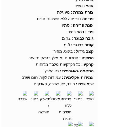
אופי :
נשיר
צורת צמרת :
מעוגלת
פריחה :
פריחה ללא חשיבות גננית
עונת פריחה :
סתיו
פרי :
דמוי ביצה
גובה כבוגר :
12 מ
קוטר כבוגר :
9 מ
קצב גידול :
בינוני, מהיר
השקיה :
חסכונית. מומלץ בהשקיית עזר
קרקע :
כל הקרקעות מלבד מלוחות
התאמה גאוגרפית :
כל הארץ
עמידות אקלימית :
עמידות לקור, חום ושרב
שימושים :
בודד, צל, שדרה, פארקים