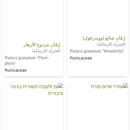
ئع (ووندرفول)
مانيّة)
رُمّان مزدوج الأزهار
الخثريّة (الرمانيّة)
Punica granatum ‘W
Punica granatum ‘Flore-
Punicaceae
pleno’
Punicaceae