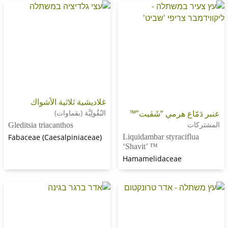
غلاديشية ثلاثية الأشواك
اع هرمي “شَڤيت”™
البُقُولِيَّة (بقماوات)
Gleditsia triacanthos
Fabaceae (Caesalpiniaceae)
Liquidambar styracif
‘Shavit’ ™
Hamamelidaceae