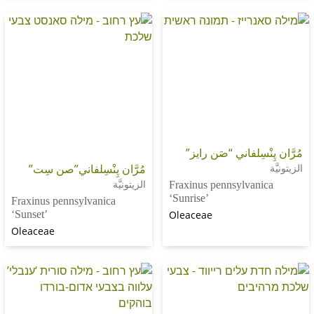
ْسِلفاني “صَن رايز”
مُرَّان پِنْسِلفاني”صن سِت”
الزيتونيَّة
Fraxinus pennsylvan
‘Sunrise’
Fraxinus pennsylvanica
‘Sunset’
Oleaceae
Oleaceae