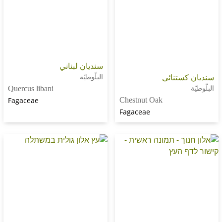
سنديان لبناني
ستنائي
البلّوطيّة
Quercus libani
Fagaceae
Chestnut Oak
Fagaceae