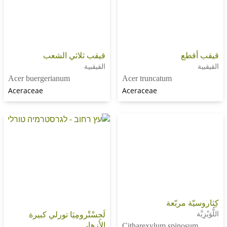
ع
قيقب ثلاثي الشعب
القيقبية
Acer buergerianum
Acer truncatum
Aceraceae
Aceraceae
 مربّعة
لَجِسْتْرومِيَا تورلي كبيرة
الأزهار
Citharexylum spino