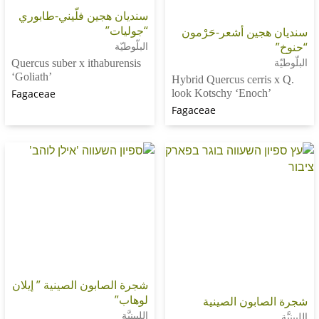
سنديان هجين فلّيني-طابوري
“جوليات”
ين أشعر-حَرْمون
البلّوطيّة
Quercus suber x ithaburensis
‘Goliath’
Hybrid Quercus cerr
Fagaceae
look Kotschy ‘Enoc
Fagaceae
شجرة الصابون الصينية ” إيلان
لوهاب”
بون الصينية
اللبينيَّة