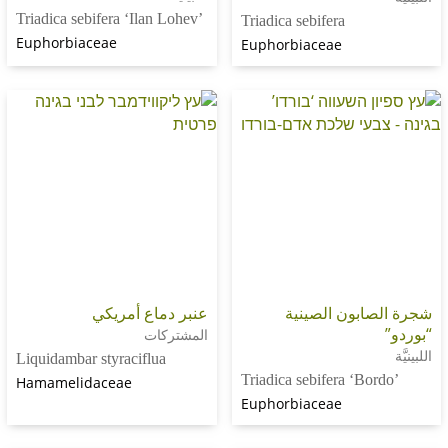
Triadica sebifera ‘Ilan Lohev’
Triadica sebifera
Euphorbiaceae
Euphorbiaceae
بون الصينية
عنبر دماع أمريكي
المشتركات
Liquidambar styraciflua
Triadica sebifera ‘B
Hamamelidaceae
Euphorbiaceae