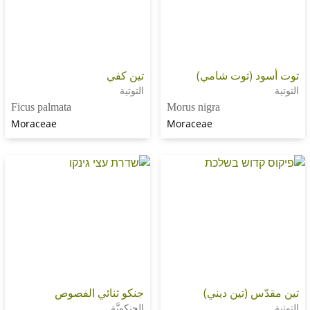
 (توت شامي)
تين كفي
التوتية
Ficus palmata
Morus nigra
Moraceae
Moraceae
 (تين ديني)
جنكو ثنائي الفصوص
الجنكويَّة