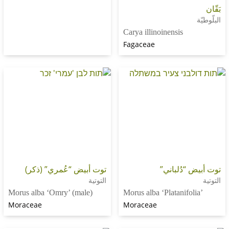
Carya illinoinensis
Fagaceae
دُلباني”
توت أبيض “عُمري” (ذكر)
التوتية
Morus alba ‘Omry’ (male)
Morus alba ‘Platanifo
Moraceae
Moraceae