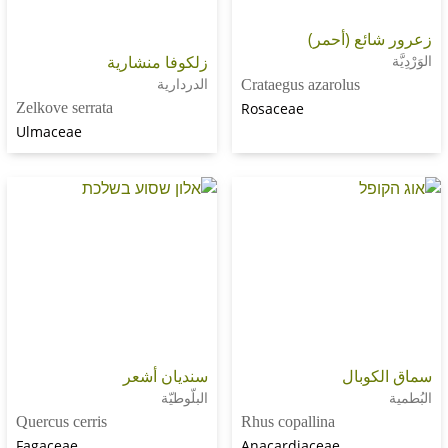
ع (أحمر)
زلكوفا منشارية
الدردارية
Crataegus azarolus
Zelkove serrata
Rosaceae
Ulmaceae
وبال
سنديان أشعر
البلّوطيّة
Quercus cerris
Rhus copallina
Fagaceae
Anacardiaceae