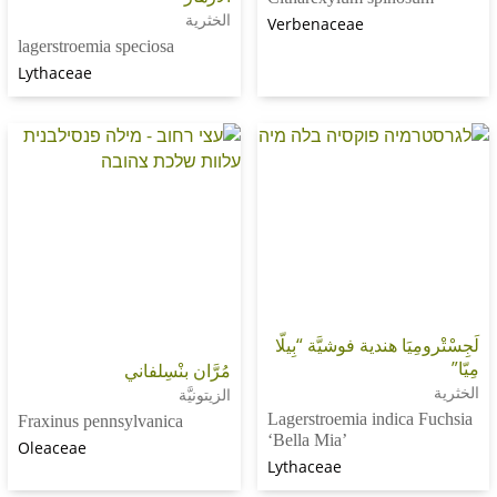
الخثرية
Verbenaceae
lagerstroemia speciosa
Lythaceae
َا هندية فوشيَّة “بِيلّا
مُرَّان بنْسِلفاني
الزيتونيَّة
Lagerstroemia indic
Fraxinus pennsylvanica
‘Bella Mia’
Oleaceae
Lythaceae