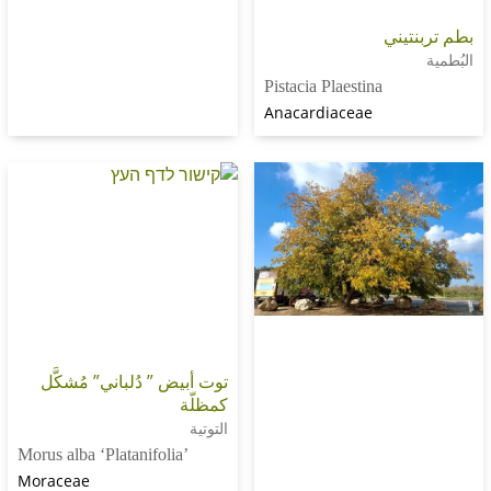
يني
Pistacia Plaestina
Anacardiaceae
توت أبيض ” دُلباني” مُشكَّل
كمظلّة
التوتية
Morus alba ‘Platanifolia’
Moraceae