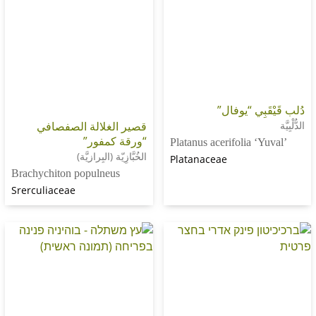
بِي “يوفال”
قصير الغلالة الصفصافي
“ورقة كمفور”
Platanus acerifolia ‘
الخُبَّازِيّة (البِرازيَّة)
Platanaceae
Brachychiton populneus
Srerculiaceae