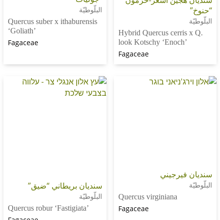
ين أشعر-حَرْمون
البلّوطيّة
Quercus suber x ithaburensis
‘Goliath’
Hybrid Quercus cerr
Fagaceae
look Kotschy ‘Enoc
Fagaceae
يرجيني
سنديان بريطاني “ضيق”
البلّوطيّة
Quercus virginiana
Quercus robur ‘Fastigiata’
Fagaceae
Fagaceae