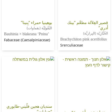
اَلة مطعَّم “بينك
بوهينيا حمراء “بِنينا”
البُقُولِيَّة (بقماوات)
بِرازيَّة)
Bauhinia × blakeana ‘Pnina’
Brachychiton pink ac
Fabaceae (Caesalpiniaceae)
Srerculiaceae
سنديان هجين فلّيني-طابوري
“جوليات”