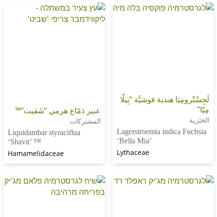
َا هندية فوشيَّة “بِيلّا
عنبر دَمّاع هرمي “شَڤيت”™
المشتركات
Lagerstroemia indic
Liquidambar styraciflua
‘Bella Mia’
‘Shavit’ ™
Lythaceae
Hamamelidaceae