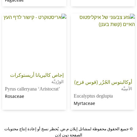
إجاص كاليريانا أريستوكرات
 الجُزُر (قوس قزح)
الوَرْدِيَّة
Pyrus calleryana ‘Aristocrat’
Rosaceae
Eucalyptus deglupta
Myrtaceae
PushUp
وق محفوظة لمشاتل إيلان م.ض. يُحظر نسخ أو إعادة إنتاج محتويات
|
الصفحة دون إذن