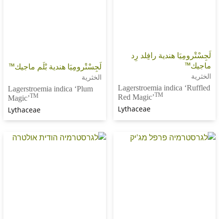
يَا هندية رافِلد رِد
لَجِسْتْرومِيَا هندية بْلَم ماجيك™
الخثرية
Lagerstroemia indica
Lagerstroemia indica ‘Plum
TM
TM
Red Magic’
Magic’
Lythaceae
Lythaceae