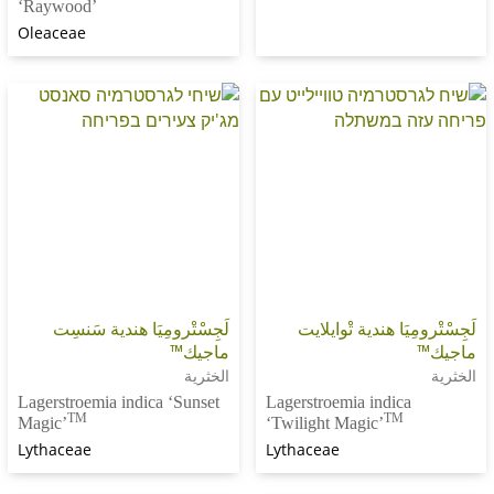
‘Raywood’
Oleaceae
يَا هندية تْوايلايت
لَجِسْتْرومِيَا هندية سَنسِت
ماجيك™
الخثرية
Lagerstroemia indica ‘Sunset
Lagerstroemia indic
TM
TM
Magic’
‘Twilight Magic’
Lythaceae
Lythaceae