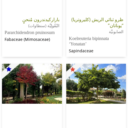
 الريش (كليروتريا)
باراركيدندرون مُنحنٍ
البُقُولِيَّة (سنطاوات)
Pararchidendron pruinosum
Koelreuteria bipinna
Fabaceae (Mimosaceae)
‘Yonatan’
Sapindaceae