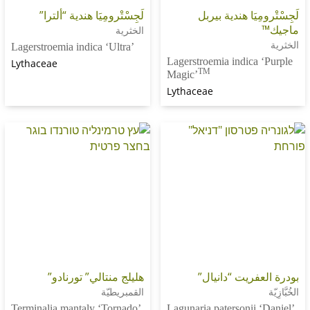
يَا هندية بيربل
لَجِسْتْرومِيَا هندية “ألترا”
الخثرية
Lagerstroemia indica ‘Ultra’
Lagerstroemia indica
Lythaceae
TM
Magic’
Lythaceae
ريت “دانيال”
هليلج منتالي” تورنادو”
القمبريطيّة
Terminalia mantaly ‘Tornado’
Lagunaria patersonii