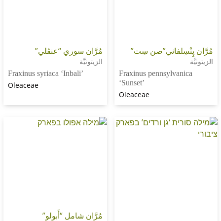
مُرَّان سوري “عنڤلي”
نْسِلفاني”صن سِت”
الزيتونيَّة
Fraxinus syriaca ‘Inbali’
Fraxinus pennsylvan
‘Sunset’
Oleaceae
Oleaceae
مُرَّان شامل “أَبولو”