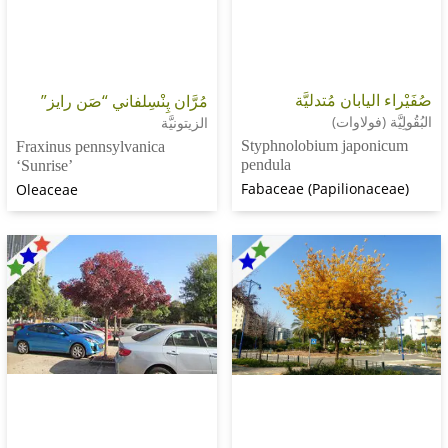
يابان مُتدليَّة
مُرَّان پِنْسِلفاني “صَن رايز”
(فولاوات)
الزيتونيَّة
Styphnolobium japo
Fraxinus pennsylvanica
pendula
‘Sunrise’
Fabaceae (Papilion
Oleaceae