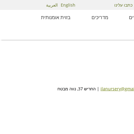
English
العربية
כתבו עלינו
ם
מדריכים
בזוית אומנותית
ilanursery@gma
| החריש 37, נווה מבטח