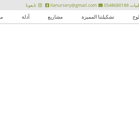
ت 0548680188
ilanursery@gmail.com
تابعونا
لوج
تشكيلتنا المميزة
مشاريع
أدلة
مق