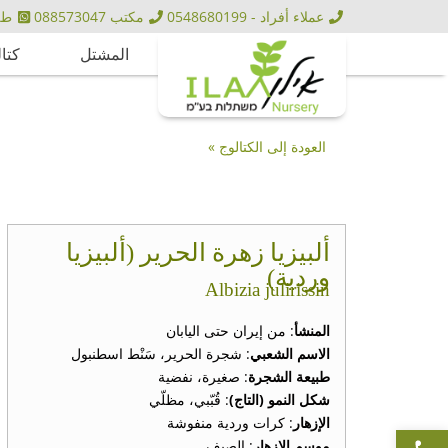
عملاء أفراد - 0548680199
مكتب 088573047
طلبيا
المشتل
كتا
العودة إلى الكتالوج »
ألبيزيا زهرة الحرير (ألبيزيا
وردية)
Albizia julirissin
المنشأ
: من إيران حتى اليابان
الاسم الشعبي
: شجرة الحرير، سَنْط اسطنبول
طبيعة الشجرة
: صغيرة، نفضية
شكل النمو (التاج)
: قُبّبي، مظلّي
الإزهار
: كرات وردية منفوشة
Open toolbar
موسم الإزهار
: الصيف