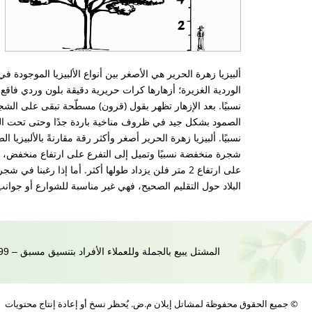
ألبيزيا زهرة الحرير هي الأصغر بين أنواع الألبيزيا الموجودة 
الوردية الغزيرة؛ أزهارها كرات حريرية دقيقة بلون وردي فاقع،
نسبيًا. بعد الإزهار تظهر بقول (قرون) مسطّحة تبقى على الشج
الصمود بشكل جيد في ظروف مناخية باردة جدًا وحتى تحت الثل
نسبيًا. ألبيزيا زهرة الحرير أصغر وأكثر رقة مقارنةً بالألبيزيا 
شجرة منخفضة نسبيًا وتميل إلى التفرع على ارتفاع منخفض، من ا
البلاد حول التقليم الصحيح، فهي غير مناسبة للشوارع أو جوان
المشتل يبيع بالجملة وللعملاء الأفراد بتنسيق مسبق – 0548680199 | مكتب 088573047 |
© جميع الحقوق محفوظة لمشاتل إيلان م.ض. يُحظر نسخ أو إعادة إنتاج محتويات