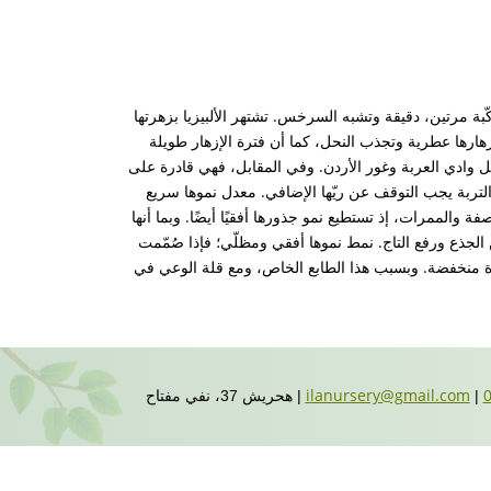
كّبة مرتين، دقيقة وتشبه السرخس. تشتهر الألبيزيا بزهرتها
زهارها عطرية وتجذب النحل، كما أن فترة الإزهار طويلة
ثل وادي العربة وغور الأردن. وفي المقابل، فهي قادرة على
تربة يجب التوقف عن ريّها الإضافي. معدل نموها سريع
صفة والممرات، إذ تستطيع نمو جذورها أفقيًا أيضًا. وبما أنها
 الجذع ورفع التاج. نمط نموها أفقي ومظلّي؛ فإذا صُمّمت
بة عالية، فيجب تشكيلها على ارتفاع 4 أمتار فما فوق، وإلا ستظل شجرة منخفضة. وبسبب هذا الطابع الخاص، ومع قلة الوعي في
ilanursery@gmail.com
|
| هحريش 37، نفي مفتاح