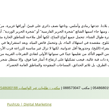
في بلادنا. جذعها رمادي وأملس، وتاجها نصف دائري على قببيّ. أوراقها غزيرة، مر
 ومنها جاء اسمها الشائع “شجرة الحرير الفارسية” أو “شجرة الحرير الوردية”. أ
رة طوال الشتاء. تتحمل جميع أنواع المناخ، لكنها أقل ملاءمة للمناطق الحارة م
وج. مقتصدة في استهلاك الماء، بل وتتحمل فائض المياه. وبعد استقرارها في ال
الصفراء (اللبخ)، وجذورها أقل عدوانية، لكنها لا تزال غير مناسبة للزراعة قرب الأر
لمهم التأكد من تقليمها جيدًا في سنواتها الأولى لتفادي التفرعات القريبة من
على ارتفاع 2 متر فلن يزداد طولها أكثر. أما إذا رغبنا في شجرة ذات ق
ب الطرق، بل تلائم الحدائق، المساحات المفتوحة والمناطق العامة الخضراء.
مكتب – طلبيات عبر الواتساب 0548680188
PushUp | Digital Marketing