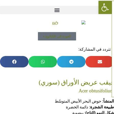
Open toolbar
العودة إلى الكتالوج »
 تتردد في المشاركة:
يقب عريض الأوراق (سوري)
Acer obtusifoli
منشأ
: حوض البحر الأبيض المتوسّط
يعة الشجرة
: دائمة الخضرة
ل النمو (التاج)
: بيضوية