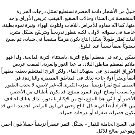
يلٌ من الأشجار دائمة الخضرة تستطيع تحمّل درجات الحرارة
منخفضة في الشتاء وحالات الصقيع. القيقب عريض الأوراق واحد
ها. كما أنّه مقاوم للأمراض، للآفات ولتلوث الهواء. وتيرة نموه بطيئة،
صة في سنواته الأولى، لكنه يتطور تدريجياً ويترسّخ بشكل متين،
لك يُعَمِّر طويلاً. شكل التاج يكون هرميّاً منتصباً في شبابه، ثم يصبح
ضويّاً ضيقاً نسبياً عند البلوغ.
كن زرعه في معظم أنواع التربة، باستثناء التربة المالحة، ولذا فهو
ائم لمعظم مناطق البلاد، ما عدا الغور والعربة. القيقب عريض
أوراق اقتصادي في استهلاك الماء، ولكن الريّ المنتظم يعطيه مظهراً
يقاً ونضراً (ولا حاجة لذلك في المناطق الممطرة والباردة). في
صيف يُنتج ثمراً تزيينياً، ميزته الكبرى أنّه غير لاصق، لا يجذب الطيور
ا يسبب أوساخ. لون الثمرة متنوّع: قد يكون بأطياف من الأخضر،
أحمر أو البنّي. هذا التنوّع ناتج من الإكثار بالبذور، لذلك هنالك اختلاف
ن الأفراد أيضاً في شكل التاج وحتى في لون البراعم الجديدة، التي قد
ون خضراء، صفراء أو بدرجات حمراء.
 النُسَخ الحاملة للثمار – يشكّل الثمر عنصراً تزيينياً جميلاً بلون أحمر،
و غير صالح للأكل.