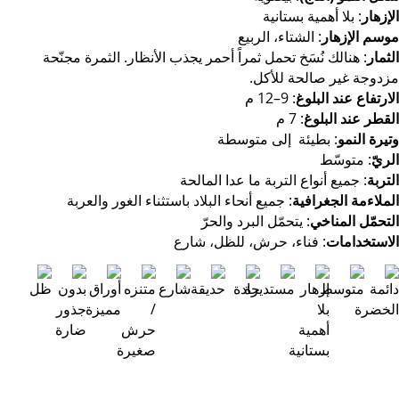
إزهار
: بلا أهمية بستانية
سم الإزهار
: الشتاء، الربيع
ثمار
: هنالك نُسَخ تحمل ثمراً أحمر يجذب الأنظار. الثمرة مجنّحة
دوجة غير صالحة للأكل.
ارتفاع عند البلوغ
: 9–12 م
قطر عند البلوغ
: 7 م
يرة النمو
: بطيئة إلى متوسطة
ريّ
: متوسّط
تربة
: جميع أنواع التربة ما عدا المالحة
ملاءمة الجغرافية
: جميع أنحاء البلاد باستثناء الغور والعربة
تحمّل المناخي
: يتحمّل البرد والحرّ
استخدامات
: فناء، حرش، للظل، شارع