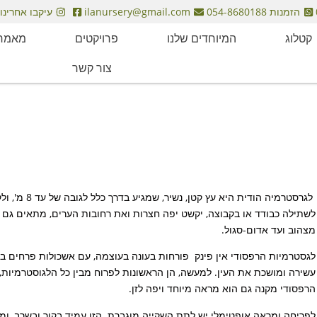
הזמנות 054-8680188
ilanursery@gmail.com
עיקבו אחרינו
קטלוג
המיוחדים שלנו
פרויקטים
מאמרי
צור קשר
לשתילה כבודד או בקבוצה, יקשט יפה חצרות ואת רחובות הערים, מתאים גם 
מצהוב ועד אדום-סגול.
לגסטרמיות הרפסודי אין פינק פורחות בעונה בעוצמה, עם אשכולות פרחים בצ
עשירה ומושכת את העין. למעשה, הן הראשונות לפרוח מבין כל הלגוסטרמיות
הרפסודי מקנה גם הוא מראה מיוחד ויפה לזן.
לפריחה ומראה אופטימלי יש לתת השקייה מוגברת. הזן עמיד בקור ובשרב, ו