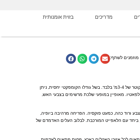
ם
מדריכים
בזוית אומנותית
מוזמנים לשתף:
לגרסטרמיה הודית היא עץ קטן, נשיר, שמגיע בדרך כלל לגובה של עד 8 מ', ולקוטר של 3-4מ' בלבד. בשל גודלו הקומפקטי יחסית, ניתן
לפאטיו. מאופיין במופעי שלכת מרשימים בצבעי האש,
בע ורוד כהה, כמעט פוקסיה. הפריחה מרהיבה ביופיה,
, ביחד עם הלאפייט המורכבת. לבלוב העלים האדמדם של
מתאים לכל אזורי האקלים בארץ. פחות מתאים לאדמות