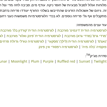
מלוחות ועלול לסבול מבעיות של חוסר ניקוז. עודף מים, סביבה לחה מדי וצל רב
זה. גיזום של אשכולות הזרעים שהתייבשו בשלהי החורף יעודדו פריחה נרחבת 
מתקבלים אף גלי פריחה נוספים. לא בכדי הלגרסטרמיות משמשות כעצי רחוב 
עוד עצים מהמשפחה:
לגרסטרמיה הודית ‘דינמיט’ מורכבת
|
לגרסטרמיה הודית ‘קורדון בלו’ מורכבת
|
‘מרדי גרס’ (מרדי גרא) מורכבת
|
לגרסטרמיה הודית ‘פינק ואלור’ מורכבת
|
לג
‘נאצ’ס’
|
לגרסטרמיה הודית (לילך) ‘מסקוגי’
|
לגרסטרמיה טורלי גדולת פרחים
פוקסיה 'בלה מיה'
|
לגרסטרמיה רפסודי אין פינק
TM
סדרת מג'יק
:
unar
|
Moonlight
|
Plum
|
Purple
|
Ruffled red
|
Sunset
|
Twilight