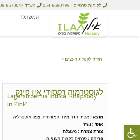
לקוחות פרטיים - 054-8680199
משרד 08-8573047
המשתלה
חזרה לקטלוג העצים »
לגוסטרמיה רפסודי אין פינק
Lagerstroemia indica 'Rhapsody
in Pink'
מוצא :
אסיה הדרומית והמזרחית, צפון אוסטרליה
פתח סרגל נגישות
אופי :
נשיר
צורת צמרת :
מעוגלת
פריחה :
פרחים בקצות הענפים