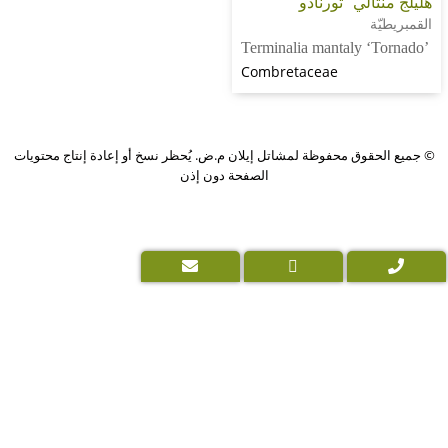
لي” تورنادو”
Terminalia mantaly 
Combretaceae
PushUp
وق محفوظة لمشاتل إيلان م.ض. يُحظر نسخ أو إعادة إنتاج محتويات
|
الصفحة دون إذن
Digital
Marketing