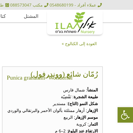
عملاء أفراد - 0548680199
مكتب 088573047
طلبيا
المشتل
كتا
العودة إلى الكتالوج »
رُمّان شائع (ووندرفول)
Punica granatum ‘Wonderful’
المنشأ
: شمال فارس
طبيعة الشجرة
: نَفْضِيّة
شكل النمو (التاج)
: مستدير
Open toolbar
الإزهار
: أزهار ممتلئة بألوان الأحمر والبرتقالي والوردي
موسم الإزهار
: الربيع
الثمار
: كروية
الارتفاع عند البلوغ
: 2–6 م