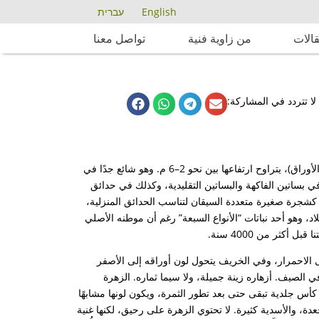
English
עברית
الات
من زاوية فنية
تواصل معنا
لا تتردد في المشاركة:
الرمان الشائع هو شجرة فاكهة صغيرة، وأحيانًا يكون شجيرة، نَفْضِيّة (متساقطة الأوراق)، يتراوح ارتفاعها بين نحو 2–6 م. وهو شائع جدًا في
سع في بساتين الفاكهة والبساتين التقليدية، وكذلك في حدائق
 كشجرة صغيرة متعددة السيقان لتناسب الحدائق المنزلية،
بلاد، وهو أحد نباتات “الأنواع السبعة” رغم أن موطنه الأصلي
كثر من 4000 سنة.
لى الاحمرار، وفي الخريف يتحول لون أوراقه إلى الأصفر
ي الصيف. أزهاره زينة جميلة، ولا سيما ثماره. الزهرة
لك. لها ستة فصوص كأس جلدية تبقى حتى بعد تطور الثمرة، ويكون لونها مشابهًا
ة، والأسدية كثيرة. لا تحتوي الزهرة على رحيق، لكنها غنية