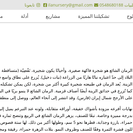
ت 0548680188
ilanursery@gmail.com
تابعونا
لوج
تشكيلتنا المميزة
مشاريع
أدلة
مق
البلاد إلى حدّ اعتباره نباتًا هاربًا من الزراعة (نبات دخيل). يُزرع على نطاق وا
الزينة. يُعد الرمان في طبيعته شجيرة كبيرة أكثر من شجرة، لكن يمكن تشكيله
كما تُزرع في حدائق الزينة أيضًا أصناف قزمية. الرمان الشائع لا ينمو بريًا في ال
على الأرجح شمال إيران (فارس). وقد انتشر إلى أنحاء العالم، ووصل إلى منطقتنا قبل أ
نهايات أفرعه مزودة بأشواك خفيفة، أوراقه متقابلة، ولونه عند التبرعم يميل إ
بدرجة مميزة وخاصة. تبعًا للصنف، يزهر الرمان الشائع في الربيع وتنضج ثماره ف
حمراء، بارزة وجذابة، قطرها نحو 5 سم، وطولها أكبر من ذ
للون قشرة الثمرة وفقًا للصنف وظروف النمو. بتلات الزهرة حمراء، رقيقة ومجعد