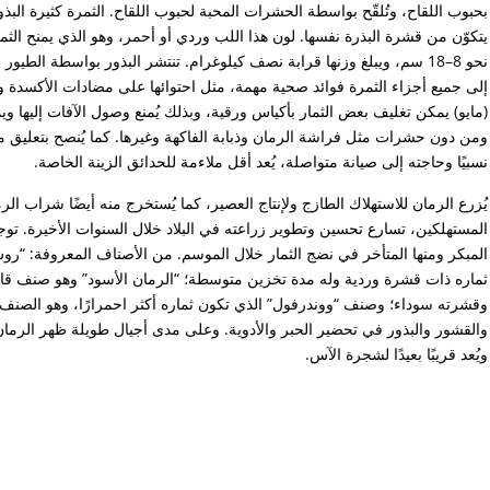
بحبوب اللقاح، وتُلقّح بواسطة الحشرات المحبة لحبوب اللقاح. الثمرة كثيرة البذ
يتكوّن من قشرة البذرة نفسها. لون هذا اللب وردي أو أحمر، وهو الذي يمنح الثمر
نحو 8–18 سم، ويبلغ وزنها قرابة نصف كيلوغرام. تنتشر البذور بواسطة الطي
إلى جميع أجزاء الثمرة فوائد صحية مهمة، مثل احتوائها على مضادات الأكسدة 
(مايو) يمكن تغليف بعض الثمار بأكياس ورقية، وبذلك يُمنع وصول الآفات إليها
ومن دون حشرات مثل فراشة الرمان وذبابة الفاكهة وغيرها. كما يُنصح بتعليق م
نسبيًا وحاجته إلى صيانة متواصلة، يُعد أقل ملاءمة للحدائق الزينة الخاصة.
يُزرع الرمان للاستهلاك الطازج ولإنتاج العصير، كما يُستخرج منه أيضًا شراب الرم
المستهلكين، تسارع تحسين وتطوير زراعته في البلاد خلال السنوات الأخيرة. توجد
المبكر ومنها المتأخر في نضج الثمار خلال الموسم. من الأصناف المعروفة: “
ثماره ذات قشرة وردية وله مدة تخزين متوسطة؛ “الرمان الأسود” وهو صنف قاب
وقشرته سوداء؛ وصنف “ووندرفول” الذي تكون ثماره أكثر احمرارًا، وهو الصنف
والقشور والبذور في تحضير الحبر والأدوية. وعلى مدى أجيال طويلة ظهر الرمان 
ويُعد قريبًا بعيدًا لشجرة الآس.