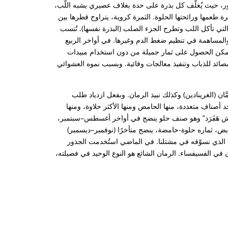
ور، حيث يُغلَّف كل بذرة على حدة بغلاف عصيري يشبه اللُّب،
ة طعمها ورائحتها الحلوة. الثمرة كروية، يتراوح قطرها بين
ور التي تأكل اللب وتطرح الجزء الصلب (البذرة نفسها). تُنسب
والمساهمة في تنظيم ضغط الدم وغيرها. في أواخر الربيع
 ويمكن الحصول على ثمار جميلة من دون استخدام مبيدات
صائد للذباب وتنفيذ معالجات وقائية. وبسبب نموه العشوائي
َّان (الغرينادين) وكذلك نبيذ الرمان. وبفعل ازدياد طلب
 أصناف متعددة، منها الحامض ومنها الأكثر حلاوة، ومنها
روش هَفَرَد” وهو صنف حلو ينضج في أواخر أغسطس–سبتمبر،
ض، ثماره حلوة-حامضة، ينضج متأخرًا (نوفمبر–ديسمبر)
 الذي نسوّقه في مشتلنا. في الماضي استُخدمت الجذور
في الفسيفساء. الرمان الشائع هو النوع الوحيد في فصيلته،