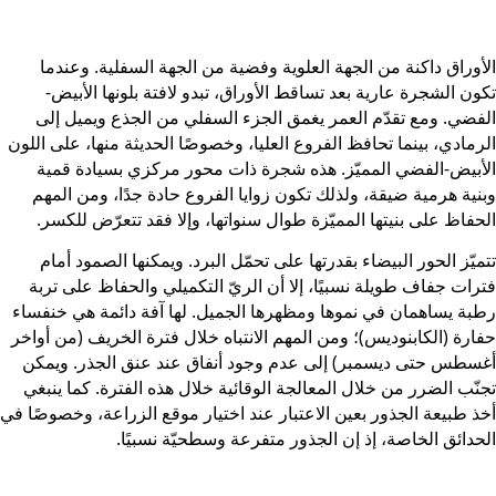
الأوراق داكنة من الجهة العلوية وفضية من الجهة السفلية. وعندما
تكون الشجرة عارية بعد تساقط الأوراق، تبدو لافتة بلونها الأبيض-
الفضي. ومع تقدّم العمر يغمق الجزء السفلي من الجذع ويميل إلى
الرمادي، بينما تحافظ الفروع العليا، وخصوصًا الحديثة منها، على اللون
الأبيض-الفضي المميّز. هذه شجرة ذات محور مركزي بسيادة قمية
وبنية هرمية ضيقة، ولذلك تكون زوايا الفروع حادة جدًا، ومن المهم
الحفاظ على بنيتها المميّزة طوال سنواتها، وإلا فقد تتعرّض للكسر.
تتميّز الحور البيضاء بقدرتها على تحمّل البرد. ويمكنها الصمود أمام
فترات جفاف طويلة نسبيًا، إلا أن الريّ التكميلي والحفاظ على تربة
رطبة يساهمان في نموها ومظهرها الجميل. لها آفة دائمة هي خنفساء
حفارة (الكابنوديس)؛ ومن المهم الانتباه خلال فترة الخريف (من أواخر
أغسطس حتى ديسمبر) إلى عدم وجود أنفاق عند عنق الجذر. ويمكن
تجنّب الضرر من خلال المعالجة الوقائية خلال هذه الفترة. كما ينبغي
أخذ طبيعة الجذور بعين الاعتبار عند اختيار موقع الزراعة، وخصوصًا في
الحدائق الخاصة، إذ إن الجذور متفرعة وسطحيّة نسبيًا.