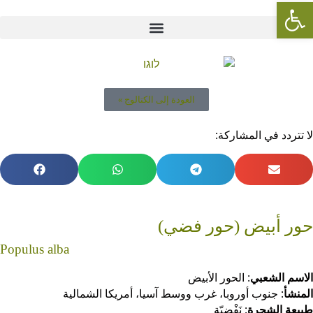
Open toolbar
العودة إلى الكتالوج »
لا تتردد في المشاركة:
حور أبيض (حور فضي)
Populus alba
الاسم الشعبي
: الحور الأبيض
المنشأ
: جنوب أوروبا، غرب ووسط آسيا، أمريكا الشمالية
طبيعة الشجرة
: نَفْضِيّة