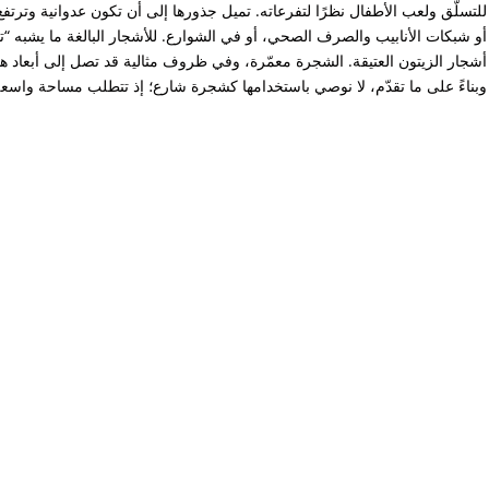
للتسلّق ولعب الأطفال نظرًا لتفرعاته. تميل جذورها إلى أن تكون عدوانية وترتفع
أو شبكات الأنابيب والصرف الصحي، أو في الشوارع. للأشجار البالغة ما يشبه “ت
وبناءً على ما تقدّم، لا نوصي باستخدامها كشجرة شارع؛ إذ تتطلب مساحة واسعة