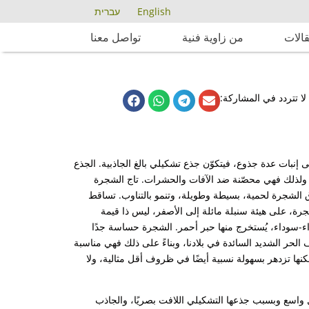
English
עברית
الات
من زاوية فنية
تواصل معنا
لا تتردد في المشاركة:
إلى إنبات عدة جذوع، فيتكوّن جذع تشكيلي بالغ الجاذبية. الجذع
 ولذلك فهي محصّنة ضد الآفات والحشرات. تاج الشجرة
اق الشجرة لحمية، بسيطة وطويلة، وتنمو بالتناوب. تساقط
جرة، على هيئة سنبلة مائلة إلى الأصفر، ليس ذا قيمة
راء-سوداء، يُستخرج منها حبر أحمر. الشجرة حساسة جدًا
الحر الشديد السائدة في بلادنا، وبناءً على ذلك فهي مناسبة
كنها تزدهر بسهولة نسبية أيضًا في ظروف أقل مثالية، ولا
 واسع وبسبب جذعها التشكيلي اللافت بصريًا، والجاذب