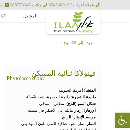
عملاء أفراد - 0548680199
مكتب 088573047
طلبيا
المشتل
كتا
العودة إلى الكتالوج »
فيتولاكا ثنائية المسكن
Phytolacca dioica
المنشأ
: أمريكا الجنوبية
طبيعة الشجرة
: دائمة الخضرة، شبه نَفْضِيّة
شكل النمو (التاج)
: مظلي – متدلي
الإزهار
: أزهار مائلة إلى الأصفر في سنبلة
Open toolbar
موسم الإزهار
: الربيع
الثمار
: ثمار تشبه عناقيد العنب بلون أسود-بني