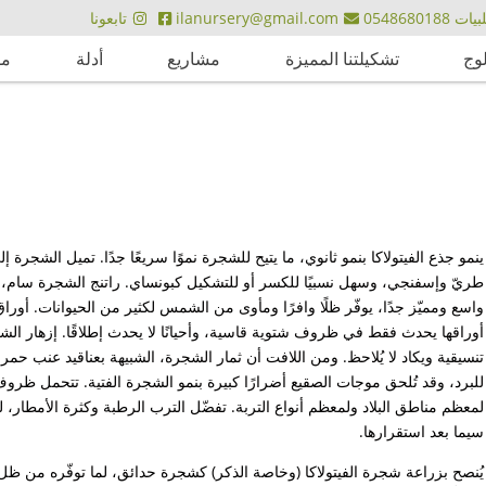
ت 0548680188
ilanursery@gmail.com
تابعونا
لوج
تشكيلتنا المميزة
مشاريع
أدلة
مق
ينمو جذع الفيتولاكا بنمو ثانوي، ما يتيح للشجرة نموًا سريعًا جدًا. تميل الشجرة 
طريّ وإسفنجي، وسهل نسبيًا للكسر أو للتشكيل كبونساي. راتنج الشجرة سام،
واسع ومميّز جدًا، يوفّر ظلًا وافرًا ومأوى من الشمس لكثير من الحيوانات. أور
أوراقها يحدث فقط في ظروف شتوية قاسية، وأحيانًا لا يحدث إطلاقًا. إزهار الش
تنسيقية ويكاد لا يُلاحظ. ومن اللافت أن ثمار الشجرة، الشبيهة بعناقيد عنب حم
للبرد، وقد تُلحق موجات الصقيع أضرارًا كبيرة بنمو الشجرة الفتية. تتحمل ظروف 
لمعظم مناطق البلاد ولمعظم أنواع التربة. تفضّل الترب الرطبة وكثرة الأمطار، ل
سيما بعد استقرارها.
يُنصح بزراعة شجرة الفيتولاكا (وخاصة الذكر) كشجرة حدائق، لما توفّره من ظل