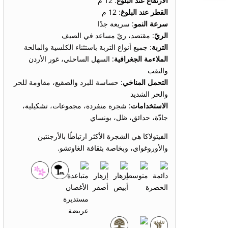
الارتفاع عند البلوغ
: 12 م
القطر عند البلوغ
: 12 م
سرعة النمو
: سريعة جدًا
الريّ
: مقتصد، ريّ مساعد في الصيف
التربة
: جميع أنواع التربة باستثناء الكلسية والمالحة
الملاءمة الجغرافية
: السهل الساحلي، غور الأردن
والنقب
التحمل المناخي
: حساسة للبرد والصقيع، مقاومة للحر
والحر الشديد
الاستخدامات
: شجرة منفردة، مجموعات، تشكيلية،
جادّة، حدائق، ظل، بونساي
الفيتولاكا هي الشجرة الأكثر ارتباطًا بالأرجنتين
والأوروغواي، وبخاصة بثقافة الغاوتشو.