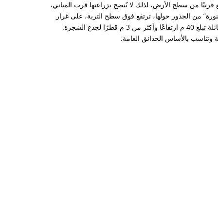
 قريبًا من سطح الأرض، لذلك لا يُنصح بزراعتها قرب المباني،
نورة” من الجذور حولها، ترتفع فوق سطح التربة، على غرار
أشجار الزيتون العتيقة. الشجرة معمّرة، وفي ظروف مثالية قد تصل إلى أبعاد هائلة تبلغ 40 م ارتفاعًا وأكثر من 3 م قطرًا لجذع الشجرة.
 وتناسب بالأساس الحدائق العامة.