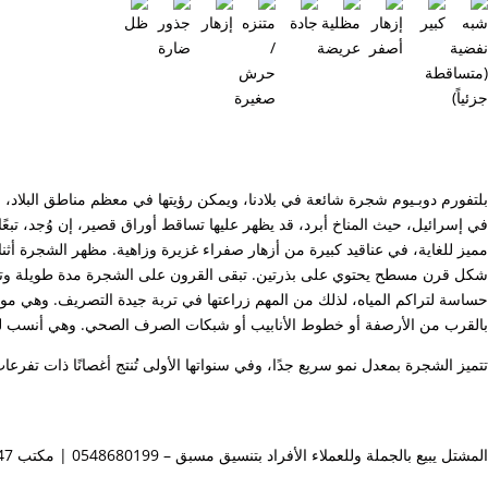
بلتفورم دوبـيوم شجرة شائعة في بلادنا، ويمكن رؤيتها في معظم مناطق البلاد، باس
في إسرائيل، حيث المناخ أبرد، قد يظهر عليها تساقط أوراق قصير، إن وُجد، تبع
مميز للغاية، في عناقيد كبيرة من أزهار صفراء غزيرة وزاهية. مظهر الشجرة أثناء
شكل قرن مسطح يحتوي على بذرتين. تبقى القرون على الشجرة مدة طويلة وتؤثر 
حساسة لتراكم المياه، لذلك من المهم زراعتها في تربة جيدة التصريف. وهي موفّرة ل
بالقرب من الأرصفة أو خطوط الأنابيب أو شبكات الصرف الصحي. وهي أنسب ل
تتميز الشجرة بمعدل نمو سريع جدًا، وفي سنواتها الأولى تُنتج أغصانًا ذات تف
المشتل يبيع بالجملة وللعملاء الأفراد بتنسيق مسبق – 0548680199 | مكتب 088573047 |