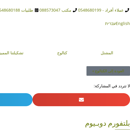
عملاء أفراد - 0548680199
مكتب 088573047
طلبيات 0548680188
English
עברית
المشتل
كتالوج
تشكيلتنا المميز
العودة إلى الكتالوج »
لا تتردد في المشاركة:
بلتفورم دوبـيوم