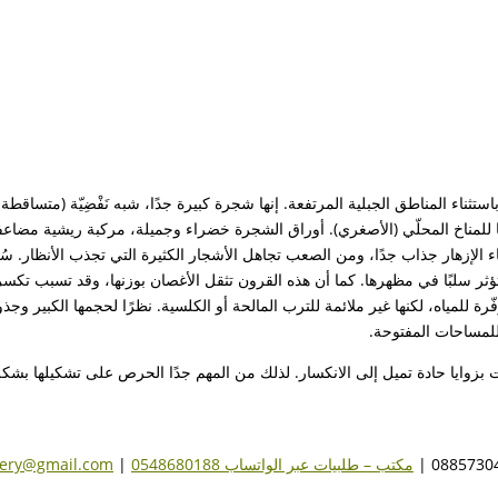
تثناء المناطق الجبلية المرتفعة. إنها شجرة كبيرة جدًا، شبه نَفْضِيّة (متساقط
ًا للمناخ المحلّي (الأصغري). أوراق الشجرة خضراء وجميلة، مركبة ريشية مضاع
 الإزهار جذاب جدًا، ومن الصعب تجاهل الأشجار الكثيرة التي تجذب الأنظار. سُم
سلبًا في مظهرها. كما أن هذه القرون تثقل الأغصان بوزنها، وقد تسبب تكسره
لمياه، لكنها غير ملائمة للترب المالحة أو الكلسية. نظرًا لحجمها الكبير وجذوره
لمساحات المفتوحة.
رعات بزوايا حادة تميل إلى الانكسار. لذلك من المهم جدًا الحرص على تشكيلها 
مكتب – طلبيات عبر الواتساب 0548680188
|
sery@gmail.com