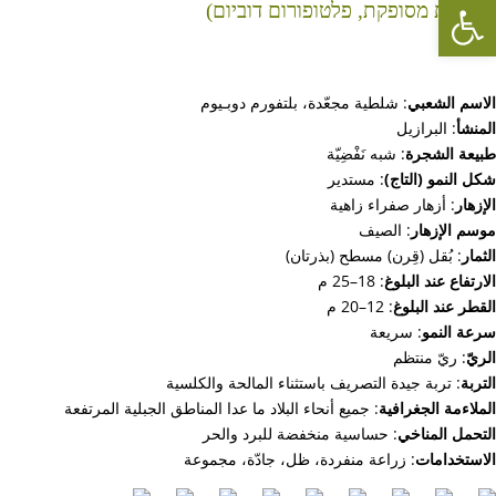
Open toolbar
(שלטית מסופקת, פלטופורום דוביום)
الاسم الشعبي
: شلطية مجعّدة، بلتفورم دوبـيوم
المنشأ
: البرازيل
طبيعة الشجرة
: شبه نَفْضِيّة
شكل النمو (التاج)
: مستدير
الإزهار
: أزهار صفراء زاهية
موسم الإزهار
: الصيف
الثمار
: بُقل (قِرن) مسطح (بذرتان)
الارتفاع عند البلوغ
: 18–25 م
القطر عند البلوغ
: 12–20 م
سرعة النمو
: سريعة
الريّ
: ريّ منتظم
التربة
: تربة جيدة التصريف باستثناء المالحة والكلسية
الملاءمة الجغرافية
: جميع أنحاء البلاد ما عدا المناطق الجبلية المرتفعة
التحمل المناخي
: حساسية منخفضة للبرد والحر
الاستخدامات
: زراعة منفردة، ظل، جادّة، مجموعة