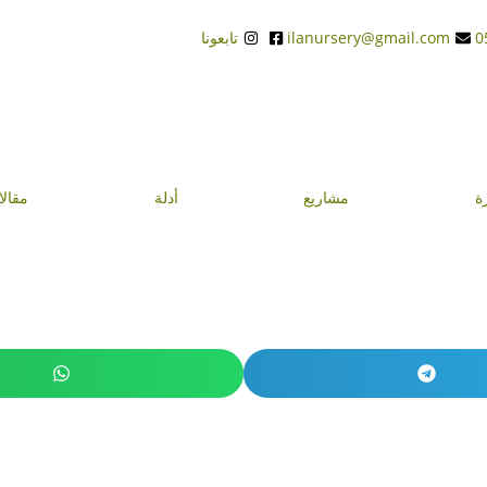
ilanursery@gmail.com
تابعونا
ة
مشاريع
أدلة
مقال