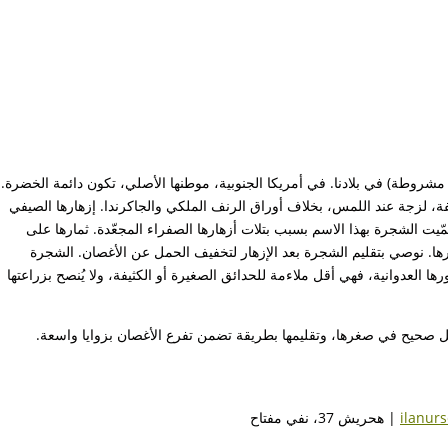
ة مشروطة) في بلادنا. في أمريكا الجنوبية، موطنها الأصلي، تكون دائمة الخضرة.
فة، لزجة عند اللمس، بخلاف أوراق الرنف الملكي والجاكرندا. إزهارها الصيفي
ّيت الشجرة بهذا الاسم بسبب بتلات أزهارها الصفراء المجعّدة. ثمارها على
ا. نوصي بتقليم الشجرة بعد الإزهار لتخفيف الحمل عن الأغصان. الشجرة
ا العدوانية، فهي أقل ملاءمة للحدائق الصغيرة أو الكثيفة، ولا يُنصح بزراعتها
بشكل صحيح في صغرها، وتقليمها بطريقة تضمن تفرع الأغصان بزوايا واسعة.
ilanur
| هحريش 37، نفي مفتاح