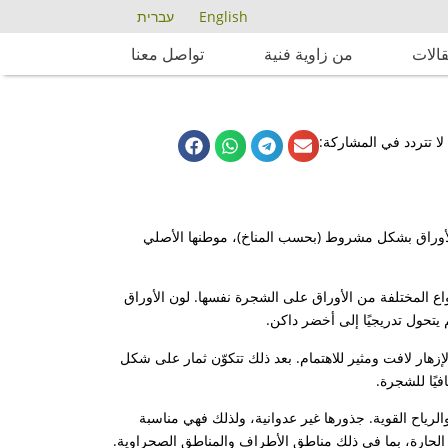
English
עברית
الات
من زاوية فنية
تواصل معنا
لا تتردد في المشاركة:
الأوراق بشكل مشروط (بحسب المناخ)، موطنها الأصلي
ة (3–5 فصوص)، وأحيانًا تظهر الأنواع المختلفة من الأوراق على الشجرة نفسها. لون الأوراق
تحول تدريجيًا إلى أخضر داكن.
إزهار لافت ومثير للاهتمام. بعد ذلك تتكوّن ثمار على شكل
فيًا للشجرة.
رياح القوية. جذورها غير عدوانية، ولذلك فهي مناسبة
ة الحارة، بما في ذلك مناطق الأطراف والمناطق الصحراوية.