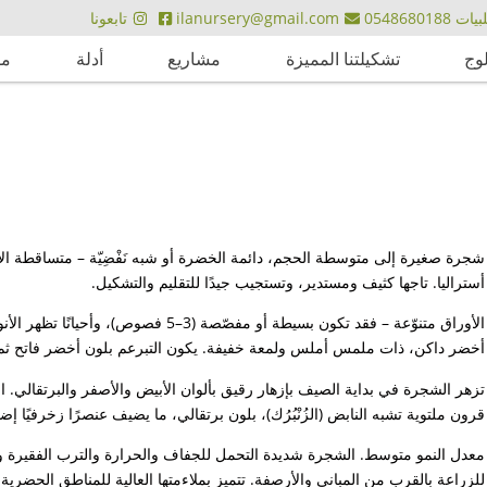
ت 0548680188
ilanursery@gmail.com
تابعونا
لوج
تشكيلتنا المميزة
مشاريع
أدلة
مق
شجرة صغيرة إلى متوسطة الحجم، دائمة الخضرة أو شبه نَفْضِيّة – متساقطة 
أستراليا. تاجها كثيف ومستدير، وتستجيب جيدًا للتقليم والتشكيل.
الأوراق متنوّعة – فقد تكون بسيطة أو مفصّص
أخضر داكن، ذات ملمس أملس ولمعة خفيفة. يكون التبرعم بلون أخضر فاتح ثم ي
تزهر الشجرة في بداية الصيف بإزهار رقيق بألوان الأبيض والأصفر والبرتقالي. ال
قرون ملتوية تشبه النابض (الزُنْبُرُك)، بلون برتقالي، ما يضيف عنصرًا زخرفيًا إضا
معدل النمو متوسط. الشجرة شديدة التحمل للجفاف والحرارة والترب الفقيرة وال
للزراعة بالقرب من المباني والأرصفة. تتميز بملاءمتها العالية للمناطق الحضري