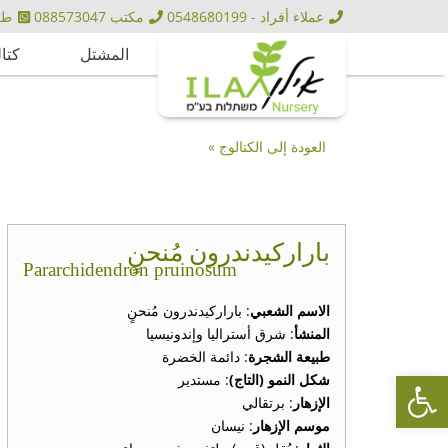
عملاء أفراد - 0548680199
مكتب 088573047
طلبيا
المشتل
كتا
العودة إلى الكتالوج »
باراركيدندرون مُنحنٍ
Pararchidendron pruinosum
الاسم الشعبي
: باراركيدندرون مُنحنٍ
المنشأ
: شرق أستراليا وإندونيسيا
طبيعة الشجرة
: دائمة الخضرة
Open toolbar
شكل النمو (التاج)
: مستدير
الإزهار
: برتقالي
موسم الإزهار
: نيسان