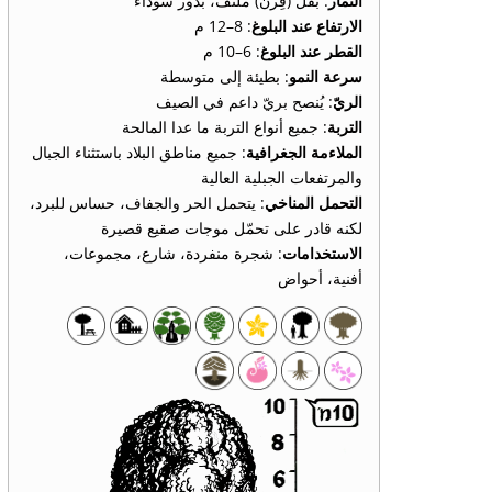
الثمار
: بُقل (قِرن) ملتف، بذور سوداء
الارتفاع عند البلوغ
: 8–12 م
القطر عند البلوغ
: 6–10 م
سرعة النمو
: بطيئة إلى متوسطة
الريّ
: يُنصح بريّ داعم في الصيف
التربة
: جميع أنواع التربة ما عدا المالحة
الملاءمة الجغرافية
: جميع مناطق البلاد باستثناء الجبال
والمرتفعات الجبلية العالية
التحمل المناخي
: يتحمل الحر والجفاف، حساس للبرد،
لكنه قادر على تحمّل موجات صقيع قصيرة
الاستخدامات
: شجرة منفردة، شارع، مجموعات،
أفنية، أحواض