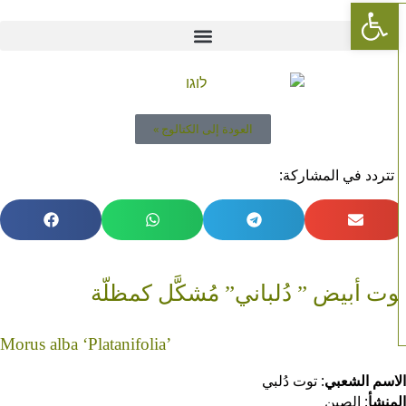
Open toolbar
العودة إلى الكتالوج »
 تتردد في المشاركة:
وت أبيض ” دُلباني” مُشكَّل كمظلّة
Morus alba ‘Platanifolia’
اسم الشعبي
: توت دُلبي
منشأ
: الصين