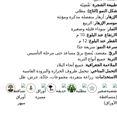
يعة الشجرة
: نَفْضِيّة
ل النمو (التاج)
: مظلي
إزهار
: أزهار منفصلة مذكرة ومؤنثة
سم الإزهار
: الربيع
ثمار
: سوداء قليلة وصغيرة
ارتفاع عند البلوغ
: 10 م
قطر عند البلوغ
: 12 م
عة النمو
: سريعة جدًا
ريّ
: مقتصد، يُنصح بريّ مساعد حتى مرحلة التأسيس
تربة
: جميع أنواع التربة
ملاءمة الجغرافية
: جميع أنحاء البلاد
تحمل المناخي
: تتحمل ظروف الحرارة والبرودة القاسية
استخدامات
: زراعة منفردة، مجموعات، جادّة، حرش، ظل