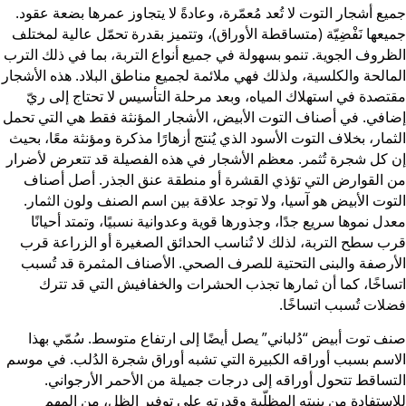
يع أشجار التوت لا تُعد مُعمّرة، وعادةً لا يتجاوز عمرها بضعة عقود.
يعها نَفْضِيّة (متساقطة الأوراق)، وتتميز بقدرة تحمّل عالية لمختلف
ظروف الجوية. تنمو بسهولة في جميع أنواع التربة، بما في ذلك الترب
مالحة والكلسية، ولذلك فهي ملائمة لجميع مناطق البلاد. هذه الأشجار
تصدة في استهلاك المياه، وبعد مرحلة التأسيس لا تحتاج إلى ريّ
افي. في أصناف التوت الأبيض، الأشجار المؤنثة فقط هي التي تحمل
ثمار، بخلاف التوت الأسود الذي يُنتج أزهارًا مذكرة ومؤنثة معًا، بحيث
 كل شجرة تُثمر. معظم الأشجار في هذه الفصيلة قد تتعرض لأضرار
 القوارض التي تؤذي القشرة أو منطقة عنق الجذر. أصل أصناف
توت الأبيض هو آسيا، ولا توجد علاقة بين اسم الصنف ولون الثمار.
دل نموها سريع جدًا، وجذورها قوية وعدوانية نسبيًا، وتمتد أحيانًا
ب سطح التربة، لذلك لا تُناسب الحدائق الصغيرة أو الزراعة قرب
أرصفة والبنى التحتية للصرف الصحي. الأصناف المثمرة قد تُسبب
ساخًا، كما أن ثمارها تجذب الحشرات والخفافيش التي قد تترك
لات تُسبب اتساخًا.
ف توت أبيض “دُلباني” يصل أيضًا إلى ارتفاع متوسط. سُمّي بهذا
اسم بسبب أوراقه الكبيرة التي تشبه أوراق شجرة الدُلب. في موسم
تساقط تتحول أوراقه إلى درجات جميلة من الأحمر الأرجواني.
استفادة من بنيته المظلّية وقدرته على توفير الظل، من المهم