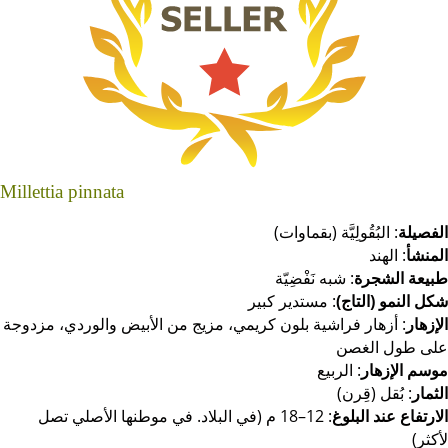
Millettia pinnata
الفصيلة
: البُقُولِيَّة (بقماوات)
المنشأ
: الهند
طبيعة الشجرة
: شبه نَفْضِيّة
شكل النمو (التاج)
: مستدير كبير
الإزهار
: أزهار فراشية بلون كريمي، مزيج من الأبيض والوردي، مزدوجة
على طول الغصن
موسم الإزهار
: الربيع
الثمار
: بُقل (قِرن)
الارتفاع عند البلوغ
: 12–18 م (في البلاد. في موطنها الأصلي تصل
لأكثر)