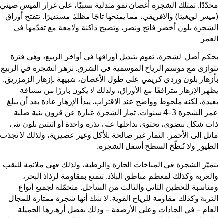
مخدّدًا. تمتلك الشجرة أغصان نمو متدلية نسبيًا، على غرار الميس صيني
(ميس لويغيتا) والأفريقي، مما يمنحها تاجًا مظليًا مستديرًا. تتفتح أوراق
الشجرة بلون أخضر فاتح ونضر، وتصبح داكنة ولامعة مع تقدّمها في
العمر.
بحكم أصل الشجرة، تقوم بتبديل أوراقها في أواخر الربيع، وهي فترة
تتوازى مع موسم الرياح الموسمية في الشرق. تزهر الشجرة في الربيع
بأزهار بلون وردي كريمي على طول الأغصان، شبيهة بإزهار الزمزريق.
يظهر الإزهار مترافقًا مع الأوراق، ولذلك لا يكون بارزًا من مسافة
بعيدة، لكنه ملحوظ وواضح عند الاقتراب. يبدأ الإزهار عادة بعد أن يبلغ
عمر الشجرة 3–4 سنوات. ثمار الشجرة عبارة عن قرون بنية صلبة
ذات شكل بيضوي، تحتوي بداخلها على بذرة واحدة أو اثنتين بلون بني
مائل إلى الأحمر. الثمار غير صالحة للأكل وغير عصيرية، ولذلك لا تجذب
الطيور ولا تُلطّخ السطح أسفل الشجرة.
تتميّز الشجرة في المناخات الحارة والرطبة، ولذلك فهي ملائمة للنقب
والعربة وكذلك لمعظم مناطق البلاد. تتمتع بمقاومة لرذاذ البحر،
ومناسبة للخطين الثاني والثالث من الساحل. متحمّلة لجميع أنواع
التربة وكذلك مقاومة للرياح القوية. لا شك أنها شجرة ممتازة للمجال
العام – في الجادات وعلى الأرصفة – وذلك بفضل أزهارها الجميلة