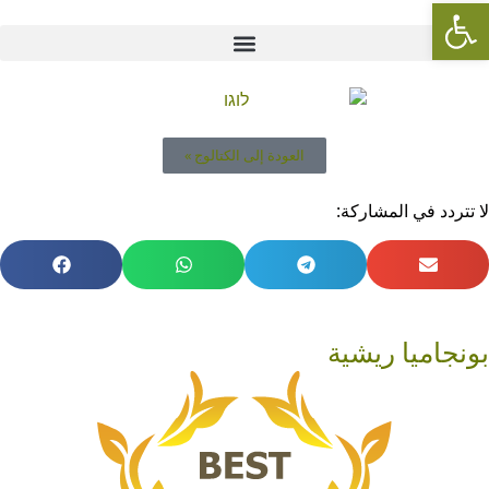
Open toolbar
العودة إلى الكتالوج »
لا تتردد في المشاركة:
بونجاميا ريشية