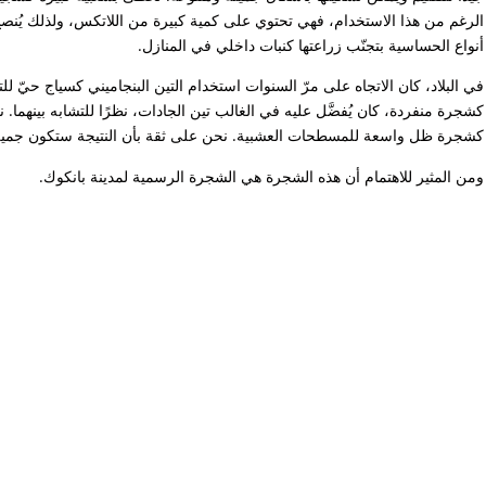
الرغم من هذا الاستخدام، فهي تحتوي على كمية كبيرة من اللاتكس، ولذلك يُن
أنواع الحساسية بتجنّب زراعتها كنبات داخلي في المنازل.
في البلاد، كان الاتجاه على مرّ السنوات استخدام التين البنجاميني كسياج حيّ ل
كشجرة منفردة، كان يُفضَّل عليه في الغالب تين الجادات، نظرًا للتشابه بينهما. 
كشجرة ظل واسعة للمسطحات العشبية. نحن على ثقة بأن النتيجة ستكون جميلة
ومن المثير للاهتمام أن هذه الشجرة هي الشجرة الرسمية لمدينة بانكوك.