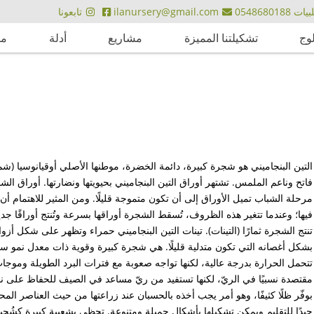
ت 0548680188
ilanursery@gmail.com
تابعونا
لوج
تشكيلتنا المميزة
مشاريع
أدلة
مق
التين البنجاميني هو شجرة كبيرة، دائمة الخضرة، موطنها الأصلي أوقيانوسيا 
فاتح وناعم الملمس. تشتهر أوراق التين البنجاميني بحيويتها ونضارتها. أوراق ال
مرحلة الشباب تميل الأوراق إلى أن تكون متموجة قليلًا. ومن المثير للاهتمام 
فيها؛ وعندما تتغير هذه الظروف، تُسقط الشجرة أوراقها بسرعة وتُنتج أوراقًا جد
تنتج الشجرة ثمارًا (التينات). تينات التين البنجاميني حمراء وتظهر على شكل أزواج
بشكل أغصانه التي تكون متدلية قليلًا. هي شجرة كبيرة وقوية ذات معدل نمو سريع
تتحمل الحرارة بدرجة عالية، لكنها تواجه صعوبة مع فترات البرد الطويلة وموجا
مقتصدة نسبيًا في الريّ، لكنها تستفيد من ريّ مساعد في الصيف للحفاظ على نضارة
بوفّر ظلًا كثيفًا، وهو أمر يجب أخذه بالحسبان عند زراعتها من حيث العناصر الم
جيدًا للتقليم ويمكن تشكيلها بأشكال جميلة ومتنوعة. تحظى بشعبية كبيرة كشُج