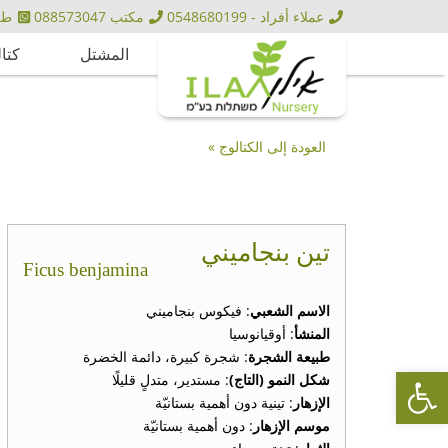
عملاء أفراد - 0548680199
مكتب 088573047
طلبيا
المشتل
كتا
العودة إلى الكتالوج »
تين بنجاميني
Ficus benjamina
الاسم الشعبي
: فيكوس بنجاميني
المنشأ
: أوقيانوسيا
طبيعة الشجرة
: شجرة كبيرة، دائمة الخضرة
Open toolbar
شكل النمو (التاج)
: مستدير، متدلٍ قليلًا
الإزهار
: تينية دون أهمية بستانيّة
موسم الإزهار
: دون أهمية بستانيّة