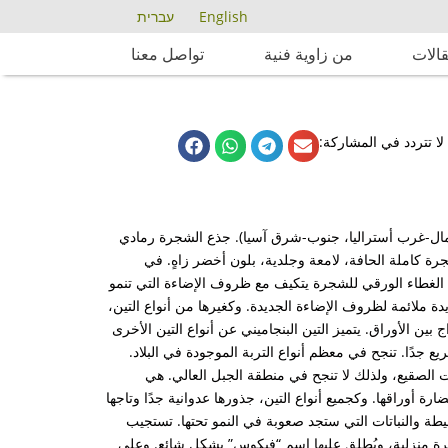
English
עברית
الات
من زاوية فنية
تواصل معنا
لا تتردد في المشاركة:
(شمال-غرب أستراليا، جنوب-شرق آسيا). جذع الشجرة رمادي
شجرة كاملة الحافة، لامعة وجلدية، بلون أخضر زاهٍ. في
أن الغطاء الورقي للشجرة يتكيف مع ظروف الإضاءة التي تنمو
يدة ملائمة لظروف الإضاءة الجديدة. وكغيرها من أنواع التين،
 بين الأوراق. يتميز التين البنجاميني عن أنواع التين الأخرى
 جدًا. تنجح في معظم أنواع التربة الموجودة في البلاد.
ت الصقيع، ولذلك لا تنجح في منطقة الجبل العالي. هي
 أوراقها. وكجميع أنواع التين، جذورها عدوانية جدًا وتاجها
حيطة والنباتات التي ستجد صعوبة في النمو تحتها. تستجيب
يرة منزلية، ويُطلق عليها اسم “فيكوس” بشكل شائع. وعلى