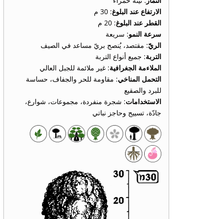
الثمار
: تينة حمراء
الارتفاع عند البلوغ
: 30 م
القطر عند البلوغ
: 20 م
سرعة النمو
: سريعة
الريّ
: مقتصد، يُنصح بريّ مساعد في الصيف
التربة
: جميع أنواع التربة
الملاءمة الجغرافية
: غير ملائمة للجبل العالي
التحمل المناخي
: مقاومة للحر والجفاف، حساسة
للبرد والصقيع
الاستخدامات
: شجرة منفردة، مجموعات، شوارع،
جادّة، تسييج وحاجز نباتي