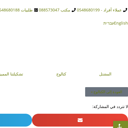
عملاء أفراد - 0548680199
مكتب 088573047
طلبيات 0548680188
English
עברית
المشتل
كتالوج
تشكيلتنا المميز
العودة إلى الكتالوج »
لا تتردد في المشاركة:
Open toolbar