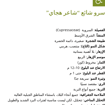
سرو شائع “شاعر هجاي”
الفصيلة
: السروية (Cupressaceae)
المنشأ
: الشرق الأوسط
طبيعة الشجرة
: صغيرة، دائمة الخضرة
شكل النمو (التاج)
: منتصب، هرمي
الإزهار
: بلا أهمية بستانية
موسم الإزهار
: الربيع
الثمار
: مخروط (كوز)
الارتفاع عند البلوغ
: 10–12 م
القطر عند البلوغ
: حتى 1 م
وتيرة النمو
: سريعة جدًا
الري
: مقتصد نسبيًا
التربة
: جميع أنواع التربة
الملاءمة الجغرافية
: جميع أنحاء البلاد، باستثناء المناطق الجبلية العالية
التحمّل المناخي
: تتحمّل، لكن ليست مناسبة لفترات البرد الشديد والطويل