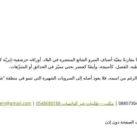
قارنةً ببقيّة أصناف السرو الشائع المنتشرة في البلاد. أوراقه حرشفية–إبريّة 
غطية، للفصل، كأسيجة، وأيضًا كعنصر نحتي مميّز في الحدائق أو المتنزّهات.
الرغم من اسمه، فلا يعود أصله إلى السرويات الشهيرة التي تنمو في منطقة “شاع
مكتب – طلبيات عبر الواتساب 0548680188
|
sery@gmail.com
ت الصفحة دون إذن