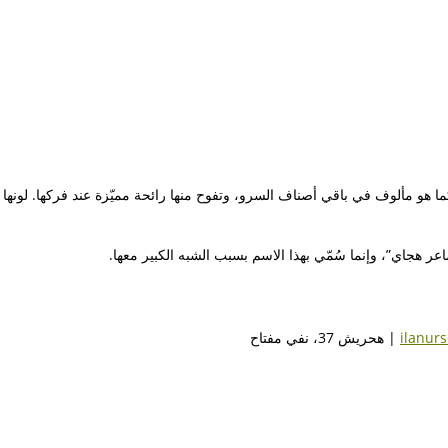
كما هو مألوف في باقي أصناف السرو، وتفوح منها رائحة مميّزة عند فركها. لونها
ر هجاي”، وإنما سُمّي بهذا الاسم بسبب الشبه الكبير معها.
ilanur
| هحريش 37، نفي مفتاح