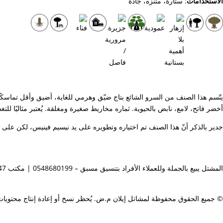
الاستخدامات
: ستارة، متنزّه، جادّة
يتّسم هذا الصنف من السرو الشائع بتاج ضيّق وهرمي للغاية، أضيق وأقل تماسكًا م
أخضر فاتح، لامع، نابض بالحيوية. ثماره مخاريط صغيرة ومغلقة. يُعتبر مثاليًا للت
جدير بالذكر أنّ هذا الصنف تم اختياره وتطويره على يد نيسيم فينيس، لكن على 
المشتل يبيع بالجملة وللعملاء الأفراد بتنسيق مسبق – 0548680199 | مكتب 088573047 |
© جميع الحقوق محفوظة لمشاتل إيلان م.ض. يُحظر نسخ أو إعادة إنتاج محتويا