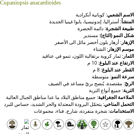
Cupaniopsis anacardioides
اسم الشعبي
: كوبانية أنكرادية
منشأ
: أستراليا، إندونيسيا، بابوا غينيا الجديدة
يعة الشجرة
: دائمة الخضرة
ل النمو (التاج)
: مستدير
إزهار
: أزهار بلون أخضر مائل الى الأصفر
سم الإزهار
: الشتاء
ثمار
: ثمار كروية برتقالية اللون، تنمو في عناقيد
ارتفاع عند البلوغ
: 10 م
قطر عند البلوغ
: 8 م
عة النمو
: متوسطة
ريّ
: مقتصدة، يُنصح بريّ مساعد في الصيف
تربة
: جميع أنواع التربة
ملاءمة الجغرافية
: جميع مناطق البلاد ما عدا مناطق الجبال العالية
تحمل المناخي
: يتحمّل البرودة المعتدلة والحر الشديد، حساس للبرد
استخدامات
: شجرة منفردة، شارع، فناء، مجموعات