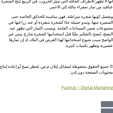
ها لا تُظهر الأطراف الجافة التي تميّز الخروب. في الربيع تُنتج الشجرة
اقيد من ثمار صفراء مائلة إلى الاحمر.
فضل كونها شجرة متراصّة، فهي مناسبة للحدائق الخاصة حتى
صغيرة منها، وتبدو جميلة جدًا كشجرة منفردة أو عند زراعتها في
موعات ضمن المساحات العامة. وبسبب الثمار التي تظهر عند
نضج، يُنصح بالتفكير مليًا قبل استخدامها كشجرة شارع. ومن غير
واضح سبب شيوع استخدامها لهذا الغرض في البلاد، إذ إن ثمارها
يرية وتظهر بكميات كبيرة.
جميع الحقوق محفوظة لمشاتل إيلان م.ض. يُحظر نسخ أو إعادة إنتاج
تويات الصفحة دون إذن
PushUp | Digital Marketi