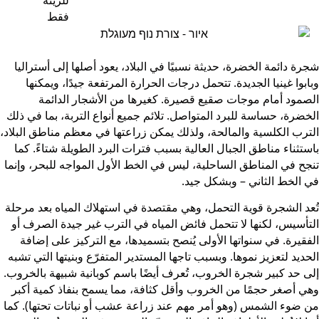
رة دائمة الخضرة، حديثة نسبيًا في البلاد، يعود أصلها إلى أستراليا
ابوا غينيا الجديدة. تتحمل درجات الحرارة المرتفعة جيدًا، ويمكنها
صمود أمام موجات صقيع قصيرة. كغيرها من الأشجار الدائمة
خضرة، حساسة للبرد المتواصل. تلائم جميع أنواع التربة، بما في ذلك
ترب الكلسية والمالحة، ولذلك يمكن زراعتها في معظم مناطق البلاد،
ستثناء مناطق الجبال العالية بسبب فترات البرد الطويلة شتاءً. كما
جح في المناطق الساحلية، ليس في الخط الأول المواجه للبحر، وإنما
 الخط الثاني – وبشكل جيد.
عد الشجرة قوية التحمل، وهي مقتصدة في استهلاك المياه بعد مرحلة
تأسيس، لكنها لا تتحمل فائض المياه في الترب غير جيدة الصرف أو
فقيرة. في سنواتها الأولى يُنصح بتسميدها، مع التركيز على إضافة
حديد لتعزيز نموها. وبسبب تاجها المستدير المتفرّع وبنيتها التي تشبه
ى حد كبير شجرة الخروب، تُعرف أيضًا باسم كوبانية شبيهة بالخروب.
ي أصغر حجمًا من الخروب وأقل كثافة، مما يسمح بنفاذ كمية أكبر
 ضوء الشمس (وهو أمر مهم عند زراعة عشب أو نباتات تحتها). كما