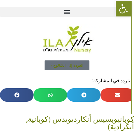
Open toolbar
العودة إلى الكتالوج »
 تتردد في المشاركة:
وبانيوبسيس أنكارديويدس (كوبانية,
نكرادية)