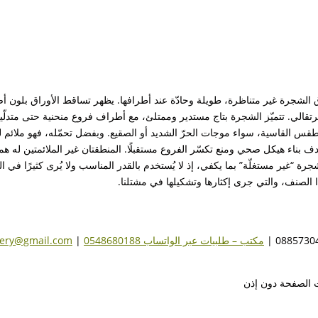
ق الشجرة غير متناظرة، طويلة وحادّة عند أطرافها. يظهر تساقط الأوراق بلون
ون برتقالي. تتميّز الشجرة بتاج مستدير وممتلئ، مع أطراف فروع منحنية حتى متدل
 القاسية، سواء موجات الحرّ الشديد أو الصقيع. وبفضل تحمّله، فهو ملائم لمع
 بناء هيكل صحي ومنع تكسّر الفروع مستقبلًا. المنطقتان غير الملائمتين له ه
جرة “غير مستغلّة” بما يكفي، إذ لا يُستخدم بالقدر المناسب ولا يُرى كثيرًا في 
الصنف، والتي جرى إكثارها وتشكيلها في مشتلنا.
مكتب – طلبيات عبر الواتساب 0548680188
|
sery@gmail.com
ت الصفحة دون إذن