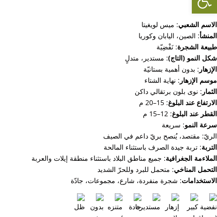
الاسم الشعبي
: ميس لويغيتا
المنشأ
: الصين، اليابان وكوريا
طبيعة الشجرة
: نَفْضِيّة
شكل النمو (التاج)
: مستدير، متدلٍ
الإزهار
: بدون أهمية بستانيّة
موسم الإزهار
: نهاية الشتاء
الثمار
: نوى بلون برتقالي داكن
الارتفاع عند البلوغ
: 15–20 م
القطر عند البلوغ
: 12–15 م
سرعة النمو
: سريعة
الريّ: مقتصد، يُنصح بريّ داعم في الصيف
التربة
: تربة جيدة الصرف باستثناء المالحة
الملاءمة الجغرافية
: جميع مناطق البلاد باستثناء منطقة إيلات والعربة
التحمل المناخي
: متحمل للبرد وللحرّ الشديد
الاستخدامات
: شجرة منفردة، شارع، مجموعات، جادّة