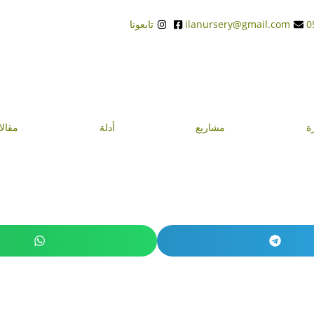
ilanursery@gmail.com
تابعونا
ة
مشاريع
أدلة
مقال