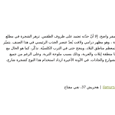
 أصفر واضح، إلا أنّ حدّته تعتمد على ظروف الطقس. تزهر الشجرة في مطلع
ّية ، وهو مظهر درامي ولافت يُعدّ عنصر الجذب الرئيسي في هذا الصنف. يتميّز
ظم مناطق البلاد، وينجح حتى في الترب الكلسيّة. نذكّر، كما هو الحال مع
ما منطقة إيلات والعربة، وذلك بسبب ملوحة التربة. وعلى الرغم من جميع
الشوارع والجادات. في الآونة الأخيرة ازداد استخدام هذا النوع كشجرة شارع،
ilanur
| هحريش 37، نفي مفتاح