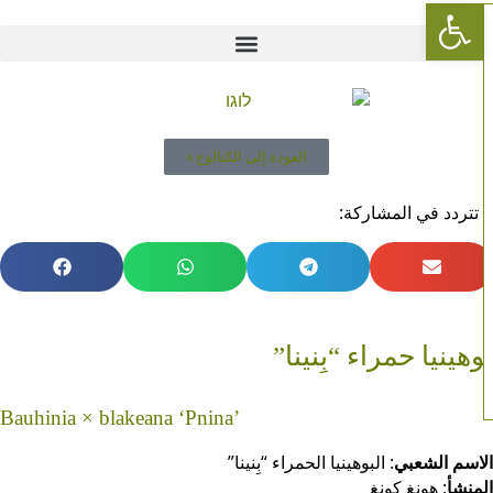
Open toolbar
العودة إلى الكتالوج »
 تتردد في المشاركة:
وهينيا حمراء “بِنينا”
Bauhinia × blakeana ‘Pnina’
اسم الشعبي
: البوهينيا الحمراء “بِنينا”
منشأ
: هونغ كونغ