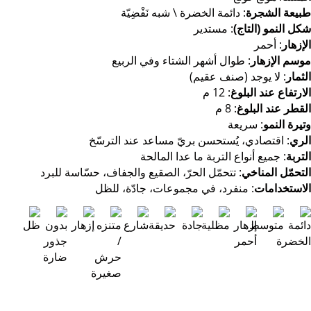
يعة الشجرة
: دائمة الخضرة \ شبه نَفْضِيّة
ل النمو (التاج)
: مستدير
إزهار
: أحمر
سم الإزهار
: طوال أشهر الشتاء وفي الربيع
ثمار
: لا يوجد (صنف عقيم)
ارتفاع عند البلوغ
: 12 م
قطر عند البلوغ
: 8 م
يرة النمو
: سريعة
ري
: اقتصادي، يُستحسن بريّ مساعد عند الترسّخ
تربة
: جميع أنواع التربة ما عدا المالحة
تحمّل المناخي
: تتحمّل الحرّ، الصقيع والجفاف، حسّاسة للبرد
استخدامات
: منفرد، في مجموعات، جادّة، للظل