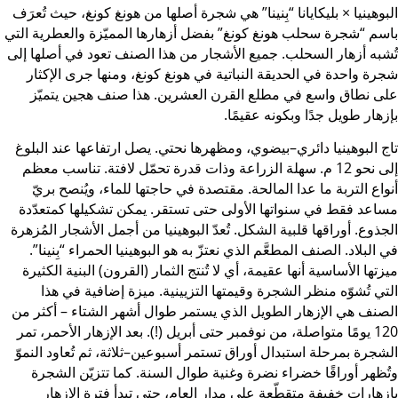
بوهينيا × بليكايانا “بِنينا” هي شجرة أصلها من هونغ كونغ، حيث تُعرَف
سم “شجرة سحلب هونغ كونغ” بفضل أزهارها المميّزة والعطرية التي
شبه أزهار السحلب. جميع الأشجار من هذا الصنف تعود في أصلها إلى
رة واحدة في الحديقة النباتية في هونغ كونغ، ومنها جرى الإكثار
ى نطاق واسع في مطلع القرن العشرين. هذا صنف هجين يتميّز
زهار طويل جدًا وبكونه عقيمًا.
ج البوهينيا دائري–بيضوي، ومظهرها نحتي. يصل ارتفاعها عند البلوغ
إلى نحو 12 م. سهلة الزراعة وذات قدرة تحمّل لافتة. تناسب معظم
واع التربة ما عدا المالحة. مقتصدة في حاجتها للماء، ويُنصح بريّ
اعد فقط في سنواتها الأولى حتى تستقر. يمكن تشكيلها كمتعدّدة
جذوع. أوراقها قلبية الشكل. تُعدّ البوهينيا من أجمل الأشجار المُزهرة
 البلاد. الصنف المطعَّم الذي نعتزّ به هو البوهينيا الحمراء “بِنينا”.
زتها الأساسية أنها عقيمة، أي لا تُنتج الثمار (القرون) البنية الكثيرة
تي تُشوّه منظر الشجرة وقيمتها التزيينية. ميزة إضافية في هذا
صنف هي الإزهار الطويل الذي يستمر طوال أشهر الشتاء – أكثر من
120 يومًا متواصلة، من نوفمبر حتى أبريل (!). بعد الإزهار الأحمر، تمر
شجرة بمرحلة استبدال أوراق تستمر أسبوعين–ثلاثة، ثم تُعاود النموّ
ُظهر أوراقًا خضراء نضرة وغنية طوال السنة. كما تتزيّن الشجرة
زهارات خفيفة متقطّعة على مدار العام، حتى تبدأ فترة الإزهار